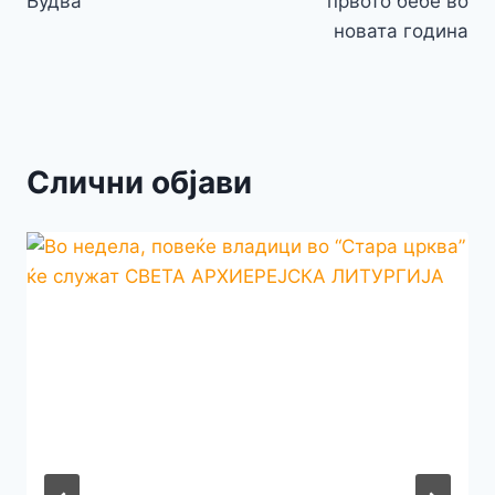
Будва
првото бебе во
новата година
Слични објави