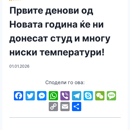
Првите денови од
Новата година ќе ни
донесат студ и многу
ниски температури!
01.01.2026
Сподели го ова:
F
T
M
W
Vi
T
S
W
M
a
w
e
h
b
el
k
e
e
C
E
S
c
itt
s
at
er
e
y
C
s
o
m
h
e
er
s
s
gr
p
h
s
p
ai
ar