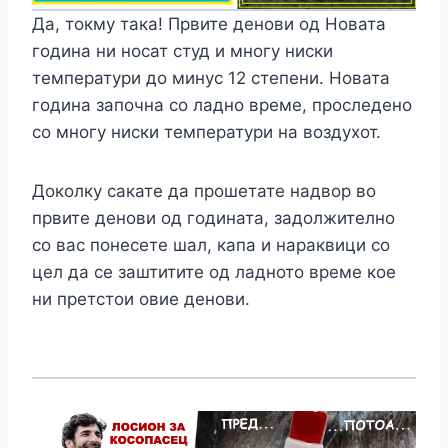
Да, токму така! Првите денови од Новата
година ни носат студ и многу ниски
температури до минус 12 степени. Новата
година започна со ладно време, проследено
со многу ниски температури на воздухот.
Доколку сакате да прошетате надвор во
првите денови од годината, задолжително
со вас понесете шал, капа и нараквици со
цел да се заштитите од ладното време кое
ни претстои овие денови.