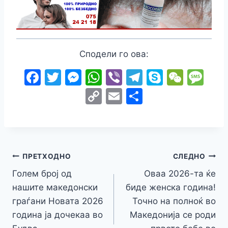
Сподели го ова:
F
T
M
W
Vi
T
S
W
M
a
w
e
h
b
el
k
e
e
C
E
S
c
itt
s
at
er
e
y
C
s
o
m
h
e
er
s
s
gr
p
h
s
p
ai
ar
b
e
A
a
e
at
a
y
l
e
o
n
p
m
g
Навигација
Li
ПРЕТХОДНО
СЛЕДНО
o
g
p
e
n
Голем број од
Оваа 2026-та ќе
на
k
er
нашите македонски
биде женска година!
k
напис
граѓани Новата 2026
Точно на полноќ во
година ја дочекаа во
Македонија се роди