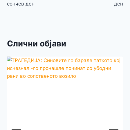
сончев ден
ден
Слични објави