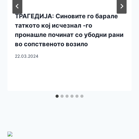
ТРАГЕДИЈА: Синовите го барале
таткото кој исчезнал -го
пронашле починат со убодни рани
во сопственото возило
22.03.2024