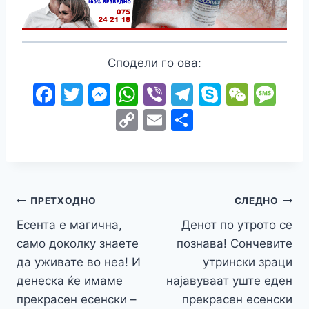
Сподели го ова:
F
T
M
W
Vi
T
S
W
M
a
w
e
h
b
el
k
e
e
C
E
S
c
itt
s
at
er
e
y
C
s
o
m
h
e
er
s
s
gr
p
h
s
p
ai
ar
b
e
A
a
e
at
a
y
l
e
o
n
p
m
g
Навигација
Li
ПРЕТХОДНО
СЛЕДНО
o
g
p
e
n
Есента е магична,
Денот по утрото се
на
k
er
само доколку знаете
познава! Сончевите
k
напис
да уживате во неа! И
утрински зраци
денеска ќе имаме
најавуваат уште еден
прекрасен есенски –
прекрасен есенски