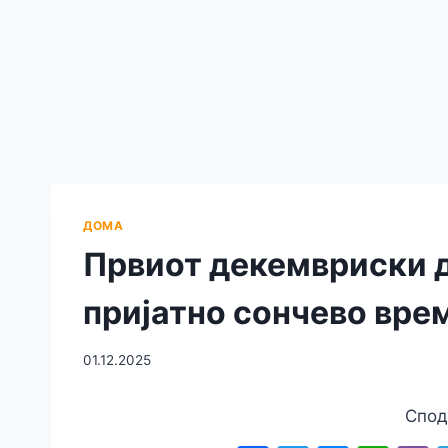
ДОМА
Првиот декемвриски д
пријатно сончево врем
01.12.2025
Спод