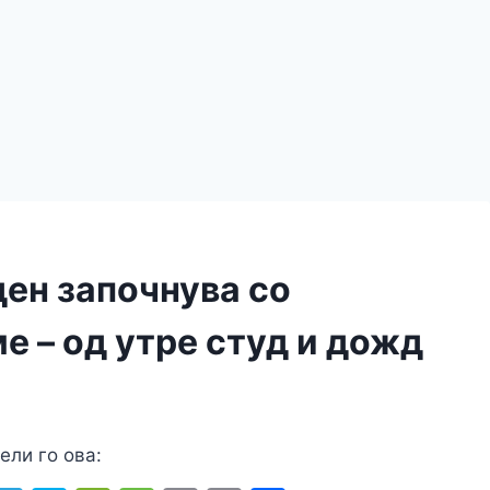
ен започнува со
е – од утре студ и дожд
ели го ова: