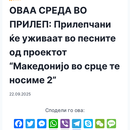
ОВАА СРЕДА ВО
ПРИЛЕП: Прилепчани
ќе уживаат во песните
од проектот
“Македонијо во срце те
носиме 2”
22.09.2025
Сподели го ова:
F
T
M
W
Vi
T
S
W
M