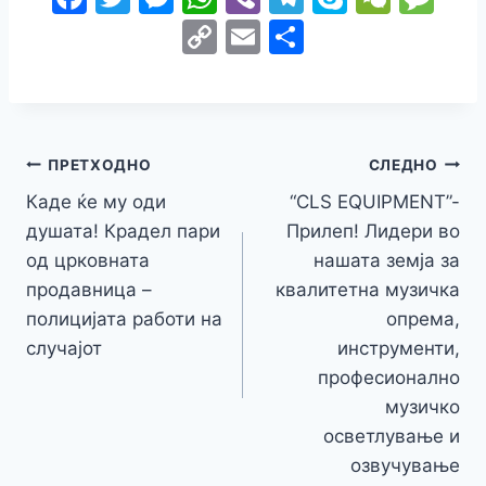
a
w
e
h
b
el
k
e
e
C
E
S
c
itt
s
at
er
e
y
C
s
o
m
h
e
er
s
s
gr
p
h
s
p
ai
ar
b
e
A
a
e
at
a
y
l
e
o
n
p
m
g
Навигација
Li
ПРЕТХОДНО
СЛЕДНО
o
g
p
e
n
Каде ќе му оди
“CLS EQUIPMENT”-
на
k
er
душата! Крадел пари
Прилеп! Лидери во
k
напис
од црковната
нашата земја за
продавница –
квалитетна музичка
полицијата работи на
опрема,
случајот
инструменти,
професионално
музичко
осветлување и
озвучување