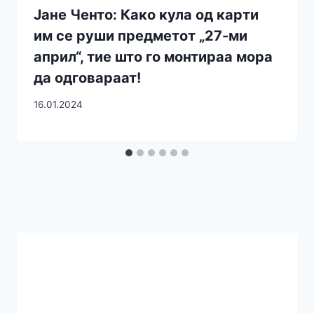
Јане Ченто: Како кула од карти
им се руши предметот „27-ми
април“, тие што го монтираа мора
да одговараат!
16.01.2024