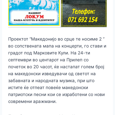
Проектот “Македонијо во срце те носиме 2 ”
во сопствената мапа на концерти, го стави и
градот под Марковите Кули. На 24-ти
септември во центарот на Прилеп со
почеток во 20 часот, ќе настапат голем број
на македонски изведувачи од светот на
забавната и народната музика, при што
истите ќе отпеат повеќе македонски
патриотски песни кои се изработени со нови
современи аражмани.