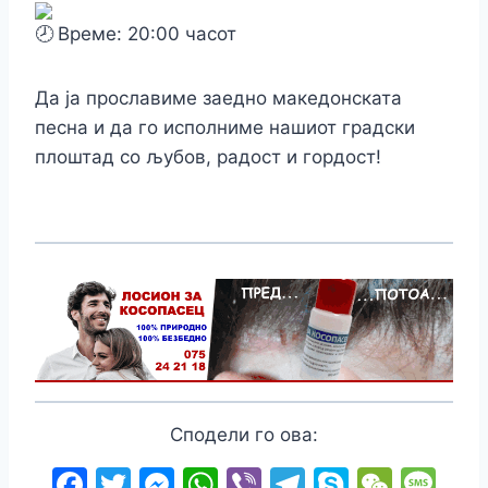
Време: 20:00 часот
Да ја прославиме заедно македонската
песна и да го исполниме нашиот градски
плоштад со љубов, радост и гордост!
Сподели го ова:
F
T
M
W
Vi
T
S
W
M