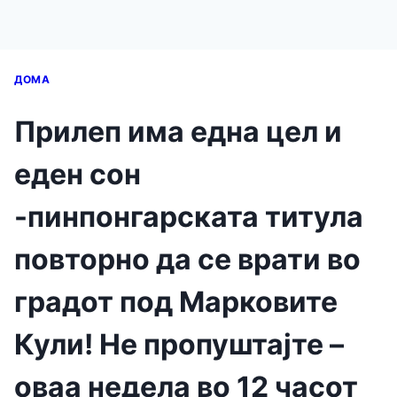
ДОМА
Прилеп има една цел и
еден сон
-пинпонгарската титула
повторно да се врати во
градот под Марковите
Кули! Не пропуштајте –
оваа недела во 12 часот