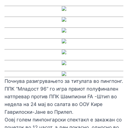
Почнува разигрувањето за титулата во пингпонг.
ППК “Младост 96” го игра првиот полуфинален
натпревар против ППК Шампиони FA -Штип во
недела на 24 мај во салата во ООУ Кире
Гаврилоски-Јане во Прилеп.
Оовј голем пинпонгарски спектакл е закажан со
почеток во 12 часот, а ден покасно, односно во