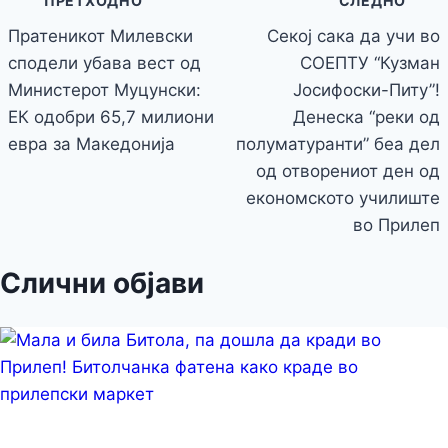
ПРЕТХОДНО
СЛЕДНО
Пратеникот Милевски
Секој сака да учи во
спoдели убава вест од
СОЕПТУ “Кузман
Министерот Муцунски:
Јосифоски-Питу”!
ЕК одобри 65,7 милиони
Денеска “реки од
евра за Македонија
полуматуранти” беа дел
од отворениот ден од
економското училиште
во Прилеп
Слични објави