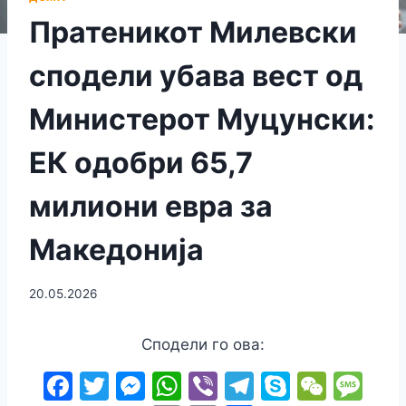
Пратеникот Милевски
спoдели убава вест од
Министерот Муцунски:
ЕК одобри 65,7
милиони евра за
Македонија
20.05.2026
Сподели го ова:
F
T
M
W
Vi
T
S
W
M