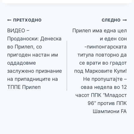
e
er
s
s
gr
p
h
s
p
ai
ar
b
e
A
a
e
at
a
y
l
e
o
n
p
m
g
Навигација
Li
ПРЕТХОДНО
СЛЕДНО
o
g
p
e
n
ВИДЕО –
Прилеп има една цел
на
k
er
Проданоски: Денеска
и еден сон
k
напис
во Прилеп, со
-пинпонгарската
пригоден настан им
титула повторно да
оддадовме
се врати во градот
заслужено признание
под Марковите Кули!
на припадниците на
Не пропуштајте –
ТППЕ Прилеп
оваа недела во 12
часот ППК “Младост
96” против ППК
Шампиони FA