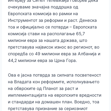
интервју за Сител Телевизија говорев дека
очекуваме значајна поддршка од
Европската комисија во рамки на
Инструментот за реформи и раст. Денеска
тоа и официјално се потврди – Европската
комисија стави на располагање 65,7
милиони евра за нашата држава, што
претставува највисок износ во регионот, во
споредба со 49 милиони евра за Албанија и
44,2 милиони евра за Црна Гора.
Ова е јасна потврда за силната посветеност
на Владата кон реформите, исполнувањето
на обврските од Планот за раст и
имплементацијата на европските вредности
и стандарди на домашен план. Воедно, тоа
претставува признание за сериозниот