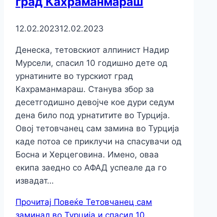
град Кахраманмараш
12.02.2023
12.02.2023
Денеска, тетовскиот алпинист Надир
Мурсели, спасил 10 годишно дете од
урнатините во турскиот град
Кахраманмараш. Станува збор за
десетгодишно девојче кое дури седум
дена било под урнатитите во Турција.
Овој тетовчанец сам замина во Турција
каде потоа се приклучи на спасувачи од
Босна и Херцеговина. Имено, оваа
екипа заедно со АФАД успеале да го
извадат…
Прочитај Повеќе
Тетовчанец сам
заминал во Турција и спасил 10