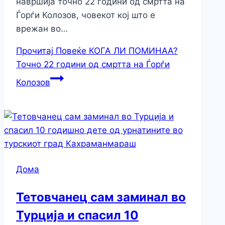
навршија точно 22 години од смртта на
Ѓорѓи Колозов, човекот кој што е
врежан во…
Прочитај Повеќе
КОГА ЛИ ПОМИНАА?
Точно 22 години од смртта на Ѓорѓи
Колозов
Дома
Тетовчанец сам заминал во
Турција и спасил 10