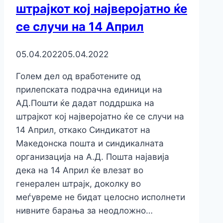
штрајкот кој најверојатно ќе
се случи на 14 Април
05.04.2022
05.04.2022
Голем дел од вработените од
прилепската подрачна единици на
АД.Пошти ќе дадат поддршка на
штрајкот кој најверојатно ќе се случи на
14 Април, откако Синдикатот на
Mакедонска пошта и синдикалната
организација на А.Д. Пошта најавија
дека на 14 Април ќе влезат во
генерален штрајк, доколку во
меѓувреме не бидат целосно исполнети
нивните барања за неодложно…