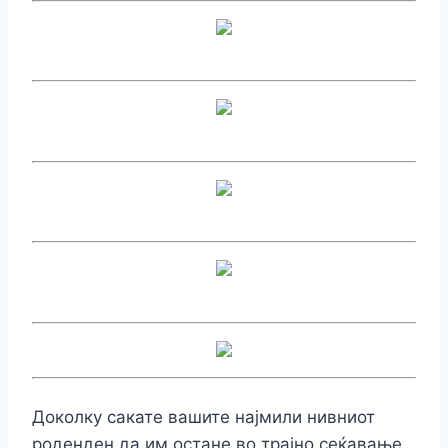
Доколку сакате вашите најмили нивниот
роденден да им остане во трајно сеќавање,