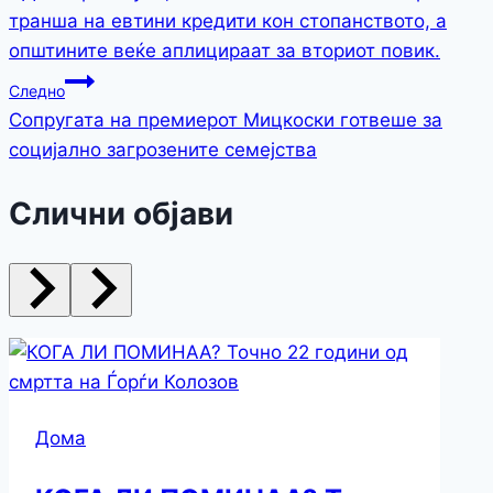
транша на евтини кредити кон стопанството, а
општините веќе аплицираат за вториот повик.
Следно
Сопругата на премиерот Мицкоски готвеше за
социјално загрозените семејства
Слични објави
Дома