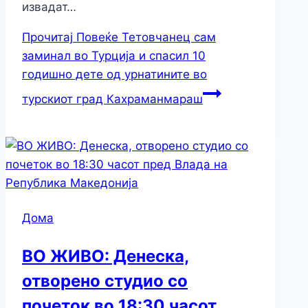
извадат…
Прочитај Повеќе
Тетовчанец сам
заминал во Турција и спасил 10
годишно дете од урнатините во
турскиот град Кахраманмараш
Дома
ВО ЖИВО: Денеска,
отворено студио со
почеток во 18:30 часот