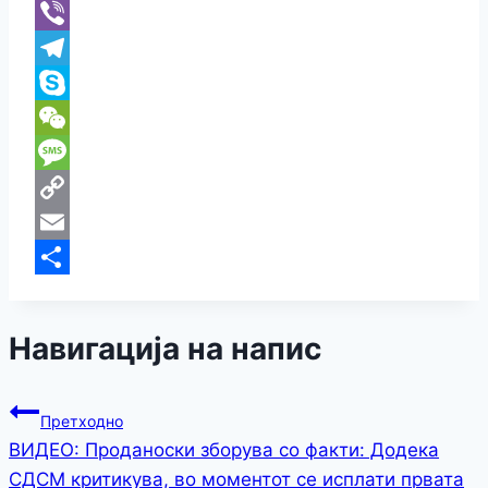
WhatsApp
Viber
Telegram
Skype
WeChat
Message
Copy
Link
Email
Share
Навигација на напис
Претходно
ВИДЕО: Проданоски зборува со факти: Додека
СДСМ критикува, во моментот се исплати првата