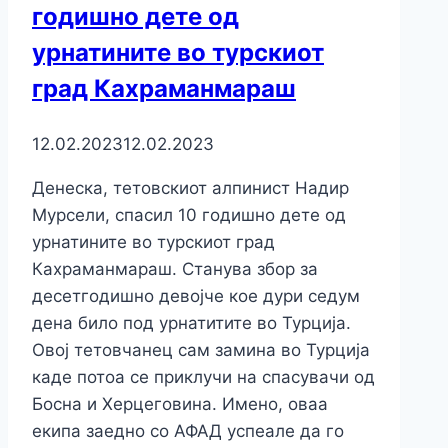
годишно дете од
урнатините во турскиот
град Кахраманмараш
12.02.2023
12.02.2023
Денеска, тетовскиот алпинист Надир
Мурсели, спасил 10 годишно дете од
урнатините во турскиот град
Кахраманмараш. Станува збор за
десетгодишно девојче кое дури седум
дена било под урнатитите во Турција.
Овој тетовчанец сам замина во Турција
каде потоа се приклучи на спасувачи од
Босна и Херцеговина. Имено, оваа
екипа заедно со АФАД успеале да го