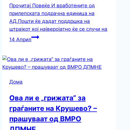
Прочитај Повеќе
И вработените од
прилепската подрачна единица на
АД.Пошти ќе дадат поддршка на
штрајкот кој најверојатно ќе се случи на
14 Април
Дома
Ова ли е „грижата“ за
граѓаните на Крушево? –
прашуваат од ВМРО
ДПМНЕ