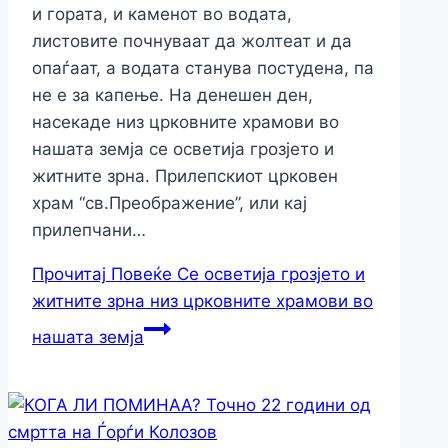
и гората, и каменот во водата,
листовите почнуваат да жолтеат и да
опаѓаат, а водата станува постудена, па
не е за капење. На денешен ден,
насекаде низ црковните храмови во
нашата земја се осветија грозјето и
житните зрна. Прилепскиот црковен
храм “св.Преображение”, или кај
прилепчани…
Прочитај Повеќе
Се осветија грозјето и
житните зрна низ црковните храмови во
нашата земја