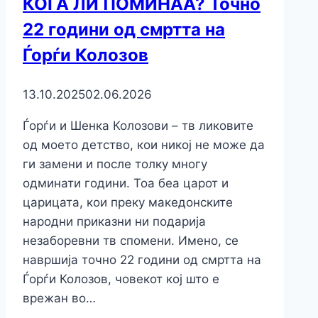
КОГА ЛИ ПОМИНАА? Точно
22 години од смртта на
Ѓорѓи Колозов
13.10.2025
02.06.2026
Ѓорѓи и Шенка Колозови – тв ликовите
од моето детство, кои никој не може да
ги замени и после толку многу
одминати години. Тоа беа царот и
царицата, кои преку македонските
народни приказни ни подарија
незаборевни тв спомени. Имено, се
навршија точно 22 години од смртта на
Ѓорѓи Колозов, човекот кој што е
врежан во…