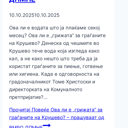
10.10.2025
10.10.2025
Ова ли е водата што ја плаќаме секој
месец? Ова ли е „грижата“ за граѓаните
на Крушево? Денеска од чешмите во
Крушево тече вода која изгледа како
кал, а не како нешто што треба да ја
користат граѓаните за пиење, готвење
или хигиена. Каде е одговорноста на
градоначалникот Томе Христоски и
директорката на Комуналното
претпријатие?…
Прочитај Повеќе
Ова ли е „грижата“ за
граѓаните на Крушево? – прашуваат од
ВМРО ДПМНЕ