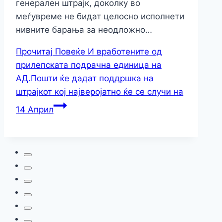
генерален штрајк, доколку во
меѓувреме не бидат целосно исполнети
нивните барања за неодложно…
Прочитај Повеќе
И вработените од
прилепската подрачна единица на
АД.Пошти ќе дадат поддршка на
штрајкот кој најверојатно ќе се случи на
14 Април