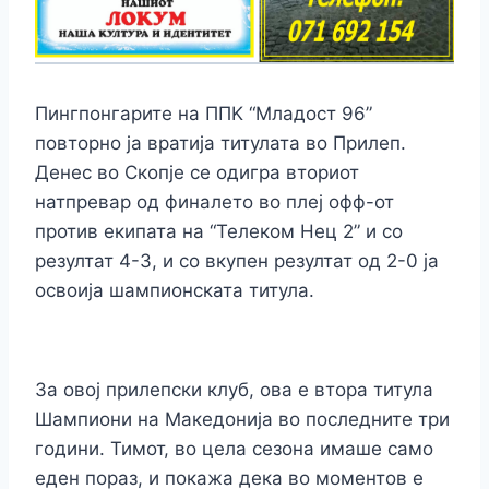
Пингпонгарите на ППK “Младост 96”
повторно ја вратија титулата во Прилеп.
Денес во Скопје се одигра вториот
натпревар од финалето во плеј офф-от
против екипата на “Телеком Нец 2” и со
резултат 4-3, и со вкупен резултат од 2-0 ја
освоија шампионската титула.
За овој прилепски клуб, ова е втора титула
Шампиони на Македонија во последните три
години. Тимот, во цела сезона имаше само
еден пораз, и покажа дека во моментов е