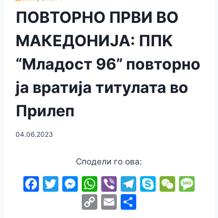
ПОВТОРНО ПРВИ ВО
МАКЕДОНИЈА: ППK
“Младост 96” повторно
ја вратија титулата во
Прилеп
04.06.2023
Сподели го ова:
F
T
M
W
Vi
T
S
W
M
a
w
e
h
b
el
k
e
e
C
E
S
c
itt
s
at
er
e
y
C
s
o
m
h