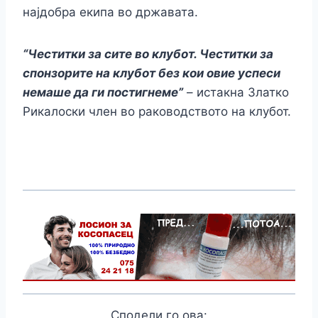
најдобра екипа во државата.
“Честитки за сите во клубот. Честитки за
спонзорите на клубот без кои овие успеси
немаше да ги постигнеме”
– истакна Златко
Рикалоски член во раководството на клубот.
Сподели го ова: