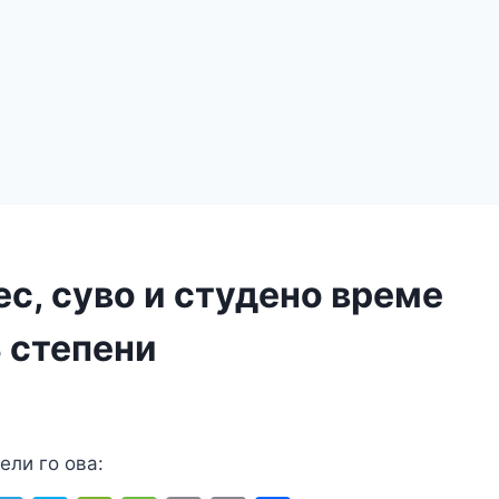
с, суво и студено време
3 степени
ели го ова: