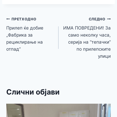
e
er
s
s
gr
p
h
s
p
ai
ar
b
e
A
a
e
at
a
y
l
e
o
n
p
m
g
Навигација
Li
ПРЕТХОДНО
СЛЕДНО
o
g
p
e
n
Прилеп ќе добие
ИМА ПОВРЕДЕНИ! За
на
k
er
„Фабрика за
само неколку часа,
k
напис
рециклирање на
серија на “тепачки”
отпад“
по прилепските
улици
Слични објави