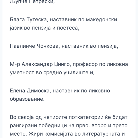
Љупче Петрески,
Блага Тутеска, наставник по македонски
јазик во пензија и поетеса,
Павлинче Чочкова, наставник во пензија,
М-р Александар Џинго, професор по ликовна
уметност во средно училиште и,
Елена Димоска, наставник по ликовно
образование.
Во секоја од четирите поткатегории ќе бидат
рангирани победници на прво, второ и трето
место. Жири комисијата во литературната и