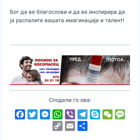
Бог да ве благослови и да ве инспирира да
ја распалите вашата имагинација и талент!
Сподели го ова:
F
T
M
W
Vi
T
S
W
M
a
w
e
h
b
el
k
e
e
C
E
S
c
itt
s
at
er
e
y
C
s
o
m
h