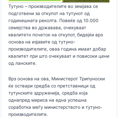
Тутуно – производителите во земјава се
подготвени за откупот на тутунот од
годинешната реколта. Повеќе од 10.000
семејства во државава, очекуваат
квалитетн почеток на откупот, бидејќи врз
основа на изјавите од тутуно-
производителите, оваа година имаат добар
квалитет при што очекуваат и повисоки цени
од ланските.
Врз основа на ова, Министерот Трипуноски
ќе оствари средба со претставници од
тутунските здруженија, средба која
однапред мириса на една успешна
соработка меѓу министерството и тутуно-
производителите.