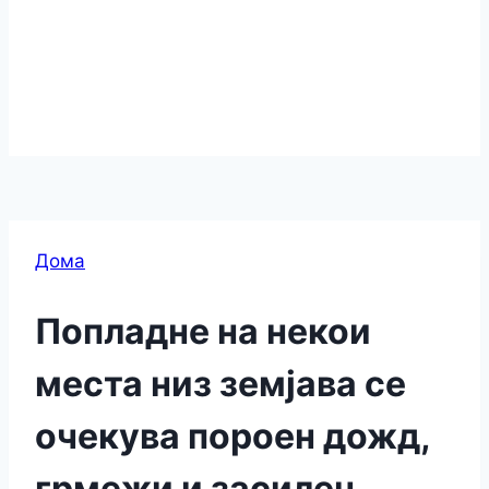
Дома
Попладне на некои
места низ земјава се
очекува пороен дожд,
грмежи и засилен