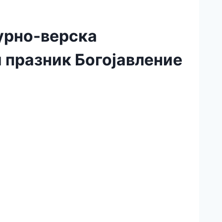
турно-верска
 празник Богојавление