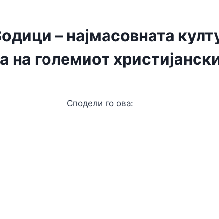
Водици – најмасовната кул
 на големиот христијански
Сподели го ова:
Facebook
Twitter
Messenger
WhatsApp
Viber
Telegram