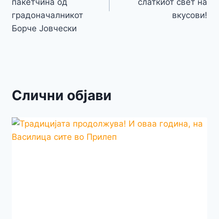
пакетчина од
слаткиот свет на
градоначалникот
вкусови!
Борче Јовчески
Слични објави