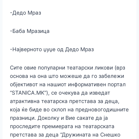
-Дедо Мраз
-Баба Мразица
-Најверното џуџе од Дедо Мраз
Сите овие популарни театарски ликови (врз
основа на она што можеше да го забележи
објективот на нашиот информативен портал
“STANICA.MK”), се очекува да изведат
атрактивна театарска претстава за деца,
која ќе биде во склоп на предновогодишните
празници. Доколку и Вие сакате да ја
проследите премиерата на театарската
претстава за деца “Дружината на Снешко