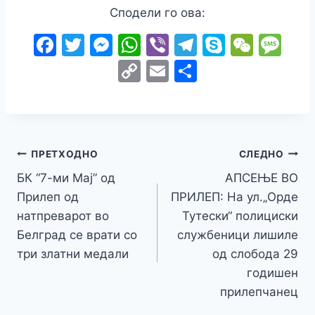
Сподели го ова:
F
T
M
W
Vi
T
S
W
M
a
w
e
h
b
el
k
e
e
C
E
S
c
itt
s
at
er
e
y
C
s
o
m
h
e
er
s
s
gr
p
h
s
p
ai
ar
b
e
A
a
e
at
a
y
l
e
o
n
p
m
g
Навигација
Li
ПРЕТХОДНО
СЛЕДНО
o
g
p
e
n
БК “7-ми Мај” од
АПСЕЊЕ ВО
на
k
er
Прилеп од
ПРИЛЕП: На ул.„Орде
k
напис
натпреварот во
Тутески“ полициски
Белград се врати со
службеници лишиле
три златни медали
од слобода 29
годишен
прилепчанец