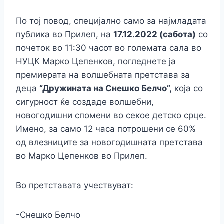
По тој повод, специјално само за најмладата
публика во Прилеп, на
17.12.2022 (сабота)
со
почеток во 11:30 часот во големата сала во
НУЦК Марко Цепенков, погледнете ја
премиерата на волшебната претстава за
деца
“Дружината на Снешко Белчо”,
која со
сигурност ќе создаде волшебни,
новогодишни спомени во секое детско срце.
Имено, за само 12 часа потрошени се 60%
од влезниците за новогодишната претстава
во Марко Цепенков во Прилеп.
Во претставата учествуват:
-Снешко Белчо