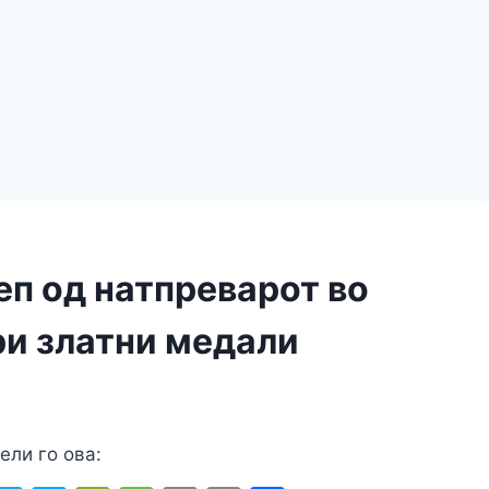
еп од натпреварот во
ри златни медали
ели го ова: