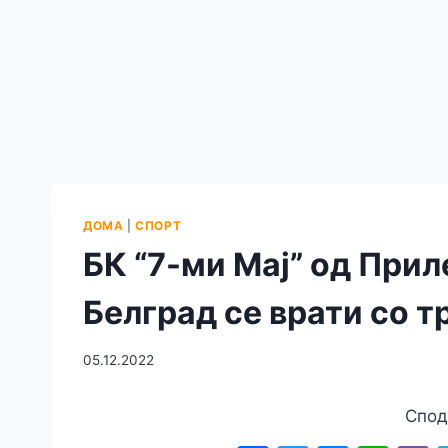
ДОМА
|
СПОРТ
БК “7-ми Мај” од Прил
Белград се врати со т
05.12.2022
Спод