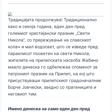
Традицијата продолжува! Традиционално
како и секоја година, еден ден пред
големиот христијански празник „Свети
Никола“, со прережување на славскиот
колач и мал водосвет, што се изведе пред
параклисот посветен на свети Никола,
жителите на прилепската населба Жабино
маало денеска го одбележаа споменот за
патрониот празник на Прилеп, на кој што
присуствуваше прилепскиот градоначалник
Борче Јовчески, заедно со пратениците и
неговиот тим.
Имено денеска на само еден ден пред