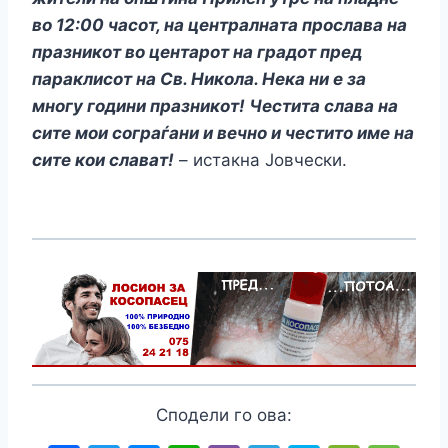
во 12:00 часот, на централната прослава на
празникот во центарот на градот пред
параклисот на Св. Никола. Нека ни е за
многу години празникот! Честита слава на
сите мои сограѓани и вечно и честито име на
сите кои слават!
– истакна Јовчески.
Сподели го ова: