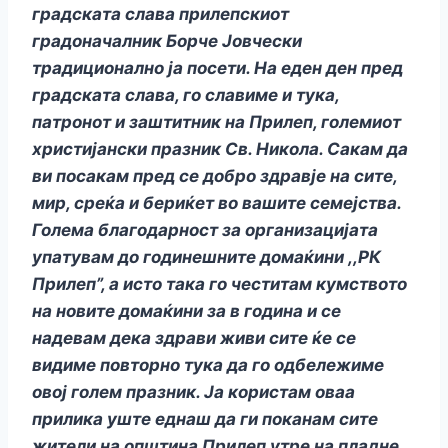
градската слава прилепскиот
градоначалник Борче Јовчески
традиционално ја посети. На еден ден пред
градската слава, го славиме и тука,
патронот и заштитник на Прилеп, големиот
христијански празник Св. Никола. Сакам да
ви посакам пред се добро здравје на сите,
мир, среќа и бериќет во вашите семејства.
Голема благодарност за организацијата
упатувам до годинешните домаќини ,,РК
Прилеп”, а исто така го честитам кумството
на новите домаќини за в година и се
надевам дека здрави живи сите ќе се
видиме повторно тука да го одбележиме
овој голем празник. Ја користам оваа
прилика уште еднаш да ги поканам сите
жители на општина Прилеп утре на пладне