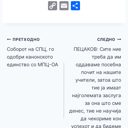
a
w
e
h
b
el
k
e
e
C
E
S
c
itt
s
at
er
e
y
C
s
o
m
h
e
er
s
s
gr
p
h
s
p
ai
ar
b
e
A
a
e
at
a
y
l
e
o
n
p
m
g
Навигација
Li
ПРЕТХОДНО
СЛЕДНО
o
g
p
e
n
Соборот на СПЦ, го
ПЕЦАКОВ: Сите ние
на
k
er
одобри канонското
треба да им
k
напис
единство со МПЦ-ОА
оддаваме посебна
почит на нашите
учители, затоа што
тие ја имаат
најголемата заслуга
за она што сме
денес, тие не научија
да чекориме кон
успехот и да бидеме