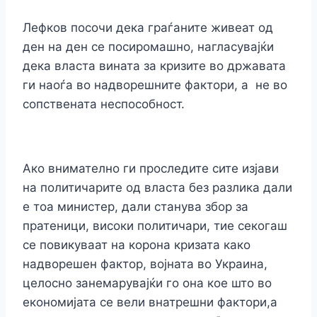
Лефков посочи дека граѓаните живеат од
ден на ден се посиромашно, нагласувајќи
дека власта вината за кризите во државата
ги наоѓа во надворешните фактори, а не во
сопствената неспособност.
Ако внимателно ги проследите сите изјави
на политичарите од власта без разлика дали
е тоа министер, дали станува збор за
пратеници, високи политичари, тие секогаш
се повикуваат на корона кризата како
надворешен фактор, војната во Украина,
целосно занемарувајќи го она кое што во
економијата се вели внатрешни фактори,а