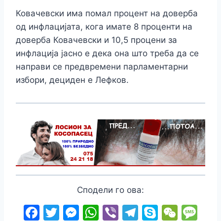
Ковачевски има помал процент на доверба
од инфлацијата, кога имате 8 проценти на
доверба Ковачевски и 10,5 процени за
инфлација јасно е дека она што треба да се
направи се предвремени парламентарни
избори, дециден е Лефков.
Сподели го ова:
F
T
M
W
Vi
T
S
W
M