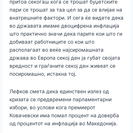
притоа секогаш кога се трошат буџетските
пари се трошат за таа цел за да се влијае на
внатрешните фактори. И сега ќе видете дека
во државата имаме двоцифрена инфлација
што практично значи дека парите кои што ги
добиваат работниците со кои што
располагаат во веќе најсиромашната
држава во Европа секој ден ја губат својата
вредност и граѓаните секој ден живеат се
посиромашно, истакна тој.
Лефков смета дека единствен излез од
кризата се предвремени парламентарни
избори, во услови кога премиерот
Ковачевски има помал процент на доверба
од процентот на инфлација во Македонија.