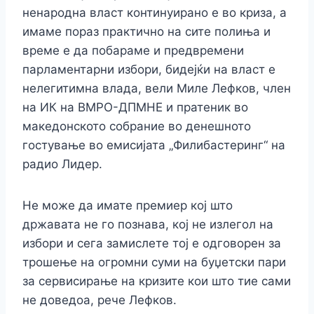
ненародна власт континуирано е во криза, а
имаме пораз практично на сите полиња и
време е да побараме и предвремени
парламентарни избори, бидејќи на власт е
нелегитимна влада, вели Миле Лефков, член
на ИК на ВМРО-ДПМНЕ и пратеник во
македонското собрание во денешното
гостување во емисијата „Филибастеринг“ на
радио Лидер.
Не може да имате премиер кој што
државата не го познава, кој не излегол на
избори и сега замислете тој е одговорен за
трошење на огромни суми на буџетски пари
за сервисирање на кризите кои што тие сами
не доведоа, рече Лефков.