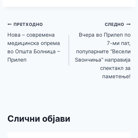
e
er
s
s
gr
p
h
s
p
ai
ar
b
e
A
a
e
at
a
y
l
e
o
n
p
m
g
Навигација
Li
ПРЕТХОДНО
СЛЕДНО
o
g
p
e
n
Нова – современа
Вчера во Прилеп по
на
k
er
медицинска опрема
7-ми пат,
k
напис
во Општа Болница –
популарните “Весели
Прилеп
Ѕвончиња” направија
спектакл за
паметење!
Слични објави