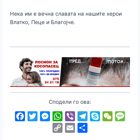
Нека им е вечна славата на нашите херои
Влатко, Пеце и Благојче.
Сподели го ова:
F
T
M
W
Vi
T
S
W
M
a
w
e
h
b
el
k
e
e
C
E
S
c
itt
s
at
er
e
y
C
s
o
m
h