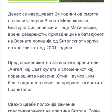
Денес се навршуваат 24 години од смртта
на нашите херои Влатко Миленковски,
Благојче Силјановски и Пеце Матичевски,
воени резервисти, припадници на баталјонот
на Воената полиција од Битолскиот корпус
во конфликтот од 2001 година.
Пред споменикот на загинатите бранители
„Ангел“ кај Саат кулата и споменикот кај
поранешната касарна „Стив Наумов“, им
беше оддадена почит на прерано загинатите
бранители.
Свежо цвеќе положија заменик
градоначалникот на општина Битола, Бојан