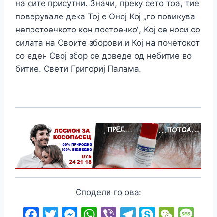
на сите присутни. Значи, преку сето тоа, тие
поверувале дека Тој е Оној Кој „го повикува
непостоечкото кон постоечко“, Кој сe носи со
силата на Своите зборови и Кој на почетокот
со еден Свој збор сe доведе од небитие во
битие. Свети Григориј Палама.
Сподели го ова:
F
T
M
W
Vi
T
S
W
M