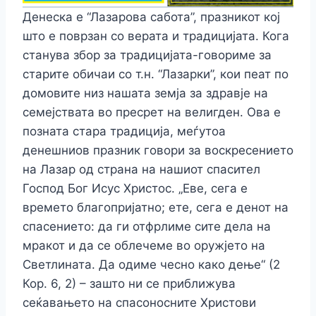
Денеска е “Лазарова сабота”, празникот кој
што е поврзан со верата и традицијата. Кога
станува збор за традицијата-говориме за
старите обичаи со т.н. “Лазарки”, кои пеат по
домовите низ нашата земја за здравје на
семејствата во пресрет на велигден. Ова е
позната стара традиција, меѓутоа
денешниов празник говори за воскресението
на Лазар од страна на нашиот спасител
Господ Бог Исус Христос. „Еве, сега е
времето благопријатно; ете, сега е денот на
спасението: да ги отфрлиме сите дела на
мракот и да се облечеме во оружјето на
Светлината. Да одиме чесно како дење“ (2
Кор. 6, 2) – зашто ни се приближува
сеќавањето на спасоносните Христови