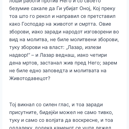
лоши работи против Него и со своето
безумие сакале да Ги убијат Оној, Кој преку
тоа што го рекол и направил се претставил
како Господар на животот и смртта. Овие
зборови, иако заради народот изговорени во
вид на молитва, не биле молитвени зборови,
туку зборови на власт: „Лазар, излези
надвор!“ – и Лазар веднаш, иако четири
дена мртов, застанал жив пред Него; зарем
не биле едно заповедта и молитвата на
Животодавецот?
Тој викнал со силен глас, и тоа заради
присутните, бидејќи можел не само тивко,
туку и само со волјата да воскресне, и тоа
оддалеку, додека каменот се уште лежел