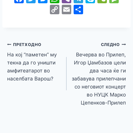
a
w
e
h
b
el
k
e
e
C
E
S
c
itt
s
at
er
e
y
C
s
o
m
h
e
er
s
s
gr
p
h
s
p
ai
ar
b
e
A
a
e
at
a
y
l
e
o
n
p
m
g
Навигација
Li
ПРЕТХОДНО
СЛЕДНО
o
g
p
e
n
На кој “паметен” му
Вечерва во Прилеп,
на
k
er
текна да го уништи
Игор Џамбазов цели
k
напис
амфитеатарот во
два часа ќе ги
населбата Варош?
забавува прилепчани
со неговиот концерт
во НУЦК Марко
Цепенков-Прилеп