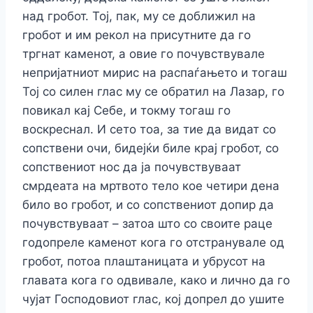
над гробот. Тој, пак, му се доближил на
гробот и им рекол на присутните да го
тргнат каменот, а овие го почувствувале
непријатниот мирис на распаѓањето и тогаш
Тој со силен глас му се обратил на Лазар, го
повикал кај Себе, и токму тогаш го
воскреснал. И сето тоа, за тие да видат со
сопствени очи, бидејќи биле крај гробот, со
сопствениот нос да ја почувствуваат
смрдеата на мртвото тело кое четири дена
било во гробот, и со сопствениот допир да
почувствуваат – затоа што со своите раце
годопреле каменот кога го отстранувале од
гробот, потоа плаштаницата и убрусот на
главата кога го одвивале, како и лично да го
чујат Господовиот глас, кој допрел до ушите