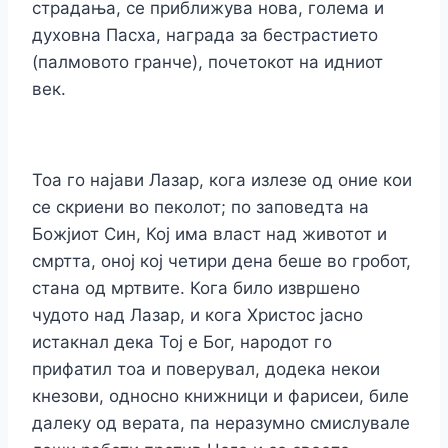
страдања, се приближува нова, голема и
духовна Пасха, награда за бестрастието
(палмовото гранче), почетокот на идниот
век.
Тоа го најави Лазар, кога излезе од оние кои
се скриени во пеколот; по заповедта на
Божјиот Син, Кој има власт над животот и
смртта, оној кој четири дена беше во гробот,
стана од мртвите. Кога било извршено
чудото над Лазар, и кога Христос јасно
истакнал дека Тој е Бог, народот го
прифатил тоа и поверувал, додека некои
кнезови, односно книжници и фарисеи, биле
далеку од верата, па неразумно смислувале