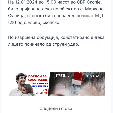
На 12.01.2024 во 15,00 часот во СВР Скопје,
било пријавено дека во објект во с. Маркова
Сушица, скопско бил пронајден починат М.Д.
(28) од с.Елово, скопско.
По извршена обдукција, констатирано е дека
лицето починало од струен удар.
Сподели го ова: