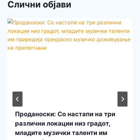
Слични објави
Проданоски: Со настапи на три
различни локации низ градот,
младите музички таленти им