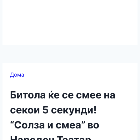
Дома
Битола ќе се смее на
секои 5 секунди!
“Солза и смеа” во
Народен Театар-