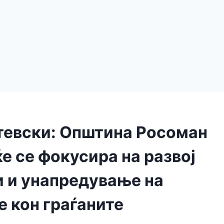
тевски: Општина Росоман
е се фокусира на развој
и и унапредување на
е кон граѓаните