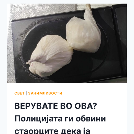
КРАЈ:
ПОД
УРНАТИНИТЕ
ЈА
ПРОНАЈДЕ
СВОЈАТА
МАЈКА
КОЈА
БЕШЕ
ЗАТРУПАНА
ЦЕЛИ
176
ЧАСА
СВЕТ
|
ЗАНИМЛИВОСТИ
ВЕРУВАТЕ ВО ОВА?
Полицијата ги обвини
стаорците дека ја