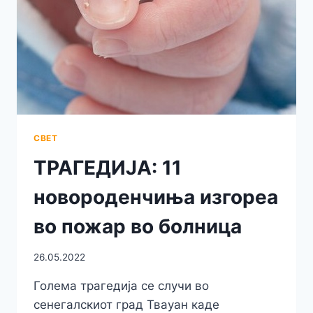
СКОПСКИОТ
АЕРОДРОМ
СВЕТ
ТРАГЕДИЈА: 11
новороденчиња изгореа
во пожар во болница
26.05.2022
Голема трагедија се случи во
сенегалскиот град Твауан каде