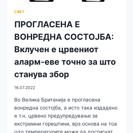
ПОЛИЦИСКАТА
СТАНИЦА
СВЕТ
ПРОГЛАСЕНА Е
ВОНРЕДНА СОСТОЈБА:
Вклучен е црвениот
аларм-еве точно за што
станува збор
16.07.2022
Во Велика Британија е прогласена
вонредна состојба, а исто така издадено
е т.н. црвено предупредување за
екстремни горештини, врз основа на тоа
што температурите може да достигнат