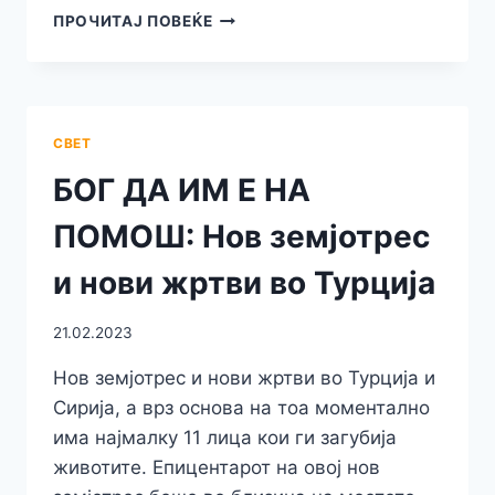
ДОНЕСЕН
ПРОЧИТАЈ ПОВЕЌЕ
Е
НОВ
ЗАКОН:
ДЕЦАТА
ТРЕБА
СВЕТ
ДА
ИМААТ
БОГ ДА ИМ Е НА
ОДОБРЕНИЕ
ОД
ПОМОШ: Нов земјотрес
РОДИТЕЛИТЕ
ЗА
и нови жртви во Турција
ДА
ГИ
21.02.2023
КОРИСТАТ
СОЦИЈАЛНИТЕ
Нов земјотрес и нови жртви во Турција и
МРЕЖИ
Сирија, а врз основа на тоа моментално
има најмалку 11 лица кои ги загубија
животите. Епицентарот на овој нов