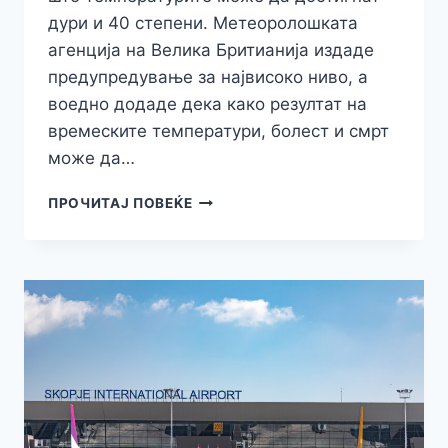
дури и 40 степени. Метеоролошката
агенција на Велика Бритианија издаде
предупредување за највисоко ниво, а
воедно додаде дека како резултат на
времеските температури, болест и смрт
може да…
ПРОГЛАСЕНА
ПРОЧИТАЈ ПОВЕЌЕ
Е
ВОНРЕДНА
СОСТОЈБА:
ВКЛУЧЕН
Е
ЦРВЕНИОТ
АЛАРМ-
ЕВЕ
ТОЧНО
ЗА
ШТО