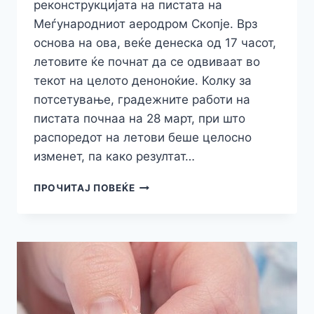
реконструкцијата на пистата на
Меѓународниот аеродром Скопје. Врз
основа на ова, веќе денеска од 17 часот,
летовите ќе почнат да се одвиваат во
текот на целото деноноќие. Колку за
потсетување, градежните работи на
пистата почнаа на 28 март, при што
распоредот на летови беше целосно
изменет, па како резултат…
ВАЖНО
ПРОЧИТАЈ ПОВЕЌЕ
ИЗВЕСТУВАЊЕ
ЗА
ПАТНИЦИТЕ:
ОД
ДЕНЕСКА
ГОЛЕМА
ПРОМЕНА
НА