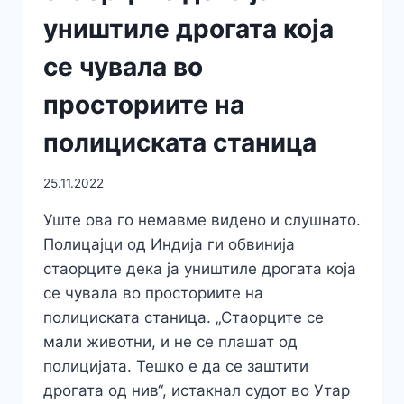
уништиле дрогата која
се чувала во
просториите на
полициската станица
25.11.2022
Уште ова го немавме видено и слушнато.
Полицајци од Индија ги обвинија
стаорците дека ја уништиле дрогата која
се чувала во просториите на
полициската станица. „Стаорците се
мали животни, и не се плашат од
полицијата. Тешко е да се заштити
дрогата од нив“, истакнал судот во Утар