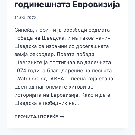
годинешната Евровизија
14.05.2023
Синоќа, Лорин и ја обезбеди седмата
победа на Шведска, и на таков начин
Шведска се израмни со досегашната
земја рекордер. Првата победа
Швеѓаните ја постигнаа во далечната
1974 година благодарение на песната
„Waterloo“ од „ABBA“ – песна која стана
еден од најголемите хитови во
историјата на Евровизија. Како и да е,
Шведска е победник на…
ВИДЕО:
ПРОЧИТАЈ ПОВЕЌЕ
ЕВЕ
КОЈ
Е