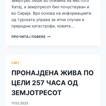
земјотрес беше во близина на местото
Хатај, а земјотресот бил почуствуван и
во Сирија. Врз основа на информациите
од турската управа за итни случаи и
природни катастрофи, новите…
БОГ
ПРОЧИТАЈ ПОВЕЌЕ
ДА
ИМ
Е
НА
ПОМОШ:
СВЕТ
НОВ
ЗЕМЈОТРЕС
ПРОНАЈДЕНА ЖИВА ПО
И
НОВИ
ЦЕЛИ 257 ЧАСА ОД
ЖРТВИ
ВО
ЗЕМЈОТРЕСОТ
ТУРЦИЈА
17.02.2023