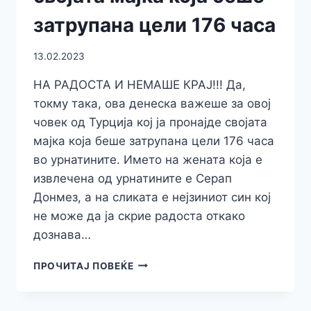
затрупана цели 176 часа
13.02.2023
НА РАДОСТА И НЕМАШЕ КРАЈ!!! Да,
токму така, ова денеска важеше за овој
човек од Турција кој ја пронајде својата
мајка која беше затрупана цели 176 часа
во урнатините. Името на жената која е
извлечена од урнатините е Серап
Донмез, а на сликата е нејзиниот син кој
не може да ја скрие радоста откако
дознава…
НА
ПРОЧИТАЈ ПОВЕЌЕ
РАДОСТА
И
НЕМАШЕ