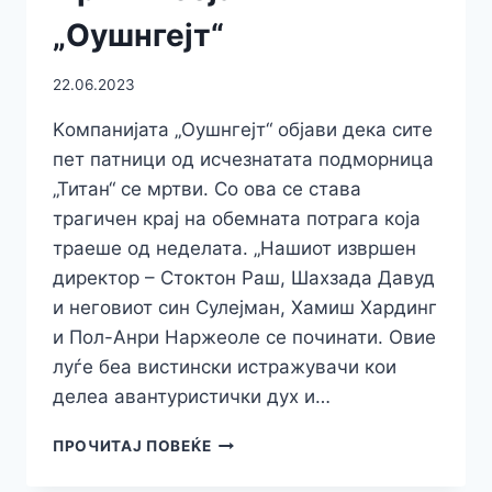
„Оушнгејт“
22.06.2023
Kомпанијата „Оушнгејт“ објави дека сите
пет патници од исчезнатата подморница
„Титан“ се мртви. Со ова се става
трагичен крај на обемната потрага која
траеше од неделата. „Нашиот извршен
директор – Стоктон Раш, Шахзада Давуд
и неговиот син Сулејман, Хамиш Хардинг
и Пол-Анри Наржеоле се починати. Овие
луѓе беа вистински истражувачи кои
делеа авантуристички дух и…
ЖАЛОСНО:
ПРОЧИТАЈ ПОВЕЌЕ
СИТЕ
ПЕТ