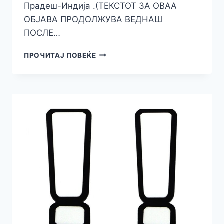
Прадеш-Индија .(ТЕКСТОТ ЗА ОВАА
ОБЈАВА ПРОДОЛЖУВА ВЕДНАШ
ПОСЛЕ…
ВЕРУВАТЕ
ПРОЧИТАЈ ПОВЕЌЕ
ВО
ОВА?
ПОЛИЦИЈАТА
ГИ
ОБВИНИ
СТАОРЦИТЕ
ДЕКА
ЈА
УНИШТИЛЕ
ДРОГАТА
КОЈА
СЕ
ЧУВАЛА
ВО
ПРОСТОРИИТЕ
НА