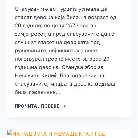
Спасувачите во Турција успеале да
спасат девојка која била на возраст од
29 години, по цели 257 часа по
земјотресот, а пред спасувачите да го
слушнат гласот на девојката под
рушевините, нејзиниот зет веќе
поготвувал гробно место за оваа 29
годишна девојка. Станува збор за
Неслихан Килиќ. Благодарение на
спасувачите, младата девојка веднаш
била извлечена…
ПРОНАЈДЕНА
ПРОЧИТАЈ ПОВЕЌЕ
ЖИВА
ПО
ЦЕЛИ
257
ЧАСА