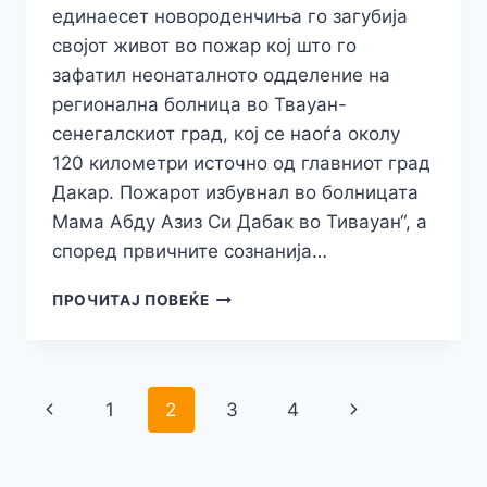
единаесет новороденчиња го загубија
својот живот во пожар кој што го
зафатил неонаталното одделение на
регионална болница во Твауан-
сенегалскиот град, кој се наоѓа околу
120 километри источно од главниот град
Дакар. Пожарот избувнал во болницата
Мама Абду Азиз Си Дабак во Тивауан“, а
според првичните сознанија…
ТРАГЕДИЈА:
ПРОЧИТАЈ ПОВЕЌЕ
11
НОВОРОДЕНЧИЊА
ИЗГОРЕА
ВО
Навигација
Previous
Next
1
2
3
4
ПОЖАР
ВО
на
Page
Page
БОЛНИЦА