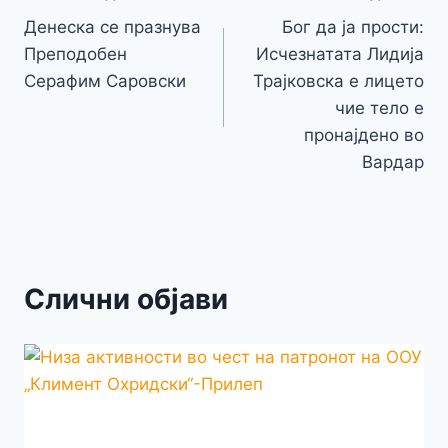
Li
o
g
p
e
n
Денеска се празнува
Бог да ја прости:
на
k
er
Преподобен
Исчезнатата Лидија
k
напис
Серафим Саровски
Трајковска е лицето
чие тело е
пронајдено во
Вардар
Слични објави