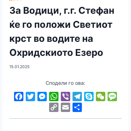
За Водици, г.г. Стефан
ќе го положи Светиот
крст во водите на
Охридскиото Езеро
15.01.2025
Сподели го ова:
F
T
M
W
Vi
T
S
W
M
a
w
e
h
b
el
k
e
e
C
E
S
c
itt
s
at
er
e
y
C
s
o
m
h
e
er
s
s
gr
p
h
s
p
ai
ar