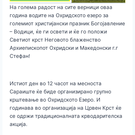
На голема радост на сите верници оваа
година водите на Охридското езеро за
големиот христијански празник Богојавление
– Водици, ќе ги освети и ќе го положи
Светиот крст Неговото блаженство
Архиепископот Охридски и Македонски г.г
Стефан!
Истиот ден во 12 часот на месноста
Сараиште ќе биде организирано групно
крштевање во Охридското Езеро. И
годинава во организација на Црвен Крст ќе
се одржи традиционалната крводарителска
акција.