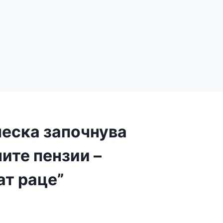
неска започнува
ите пензии –
ат раце”