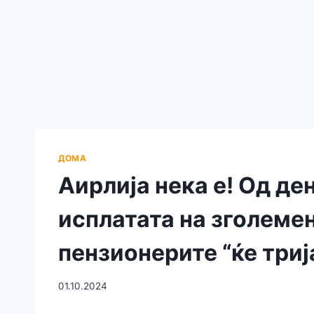
ДОМА
Аирлија нека е! Од де
исплатата на зголемен
пензионерите “ќе триј
01.10.2024