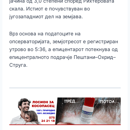
јачина од 3,0 степени според Рихтеровата
скала. Истиот е почувствуван во
југозападниот дел на земјава.
Врз основа на податоците на
опсерваторијата, земјотресот е регистриран
утрово во 5:36, a епицентарoт потекнува од
епицентралното подрачје Пештани–Охрид–
Струга.