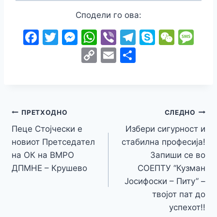
Сподели го ова:
F
T
M
W
Vi
T
S
W
M
a
w
e
h
b
el
k
e
e
C
E
S
c
itt
s
at
er
e
y
C
s
o
m
h
e
er
s
s
gr
p
h
s
p
ai
ar
b
e
A
a
e
at
a
y
l
e
o
n
p
m
g
Навигација
Li
ПРЕТХОДНО
СЛЕДНО
o
g
p
e
n
Пеце Стојчески е
Избери сигурност и
на
k
er
новиот Претседател
стабилна професија!
k
напис
на ОК на ВМРО
Запиши се во
ДПМНЕ – Крушево
СОЕПТУ “Кузман
Јосифоски – Питу” –
твојот пат до
успехот!!