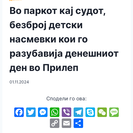
Во паркот кај судот,
безброј детски
насмевки кои го
разубавија денешниот
ден во Прилеп
01.11.2024
Сподели го ова:
F
T
M
W
Vi
T
S
W
M
a
w
e
h
b
el
k
e
e
C
E
S
c
itt
s
at
er
e
y
C
s
o
m
h