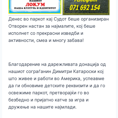
Денес во паркот кај Судот беше организиран
Отворен настан за најмалите, кој беше
исполнет со прекрасни изведби и
активности, смеа и многу забава!
Благодарение на дарежливата донација од
нашиот сограѓанин Димитри Катароски кој
што живее и работи во Америка, успеавме
да ги обновиме детските реквизити и да го
освежиме паркот, претворајќи го во
безбедно и пријатно катче за игра и
дружење на нашите најмлади.