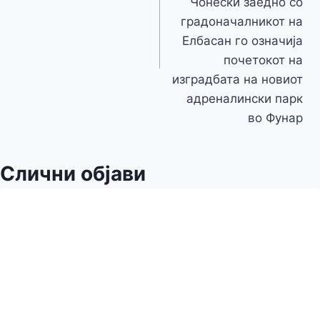
Чонески заедно со
градоначалникот на
Елбасан го означија
почетокот на
изградбата на новиот
адреналински парк
во Фунар
Слични објави