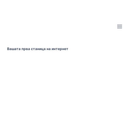
Skip
to
content
Вашата прва станица на интернет