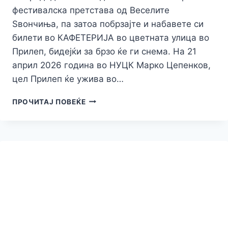
фестивалска претстава од Веселите
Ѕвончиња, па затоа побрзајте и набавете си
билети во КАФЕТЕРИЈА во цветната улица во
Прилеп, бидејќи за брзо ќе ги снема. На 21
април 2026 година во НУЦК Марко Цепенков,
цел Прилеп ќе ужива во…
ПОБРЗАЈТЕ!
ПРОЧИТАЈ ПОВЕЌЕ
ЗА
САМО
ЕДЕН
ДЕН
ВО
ПРИЛЕП
СЕ
ПРОДАДЕНИ
60%
ОД
БИЛЕТИТЕ
ЗА