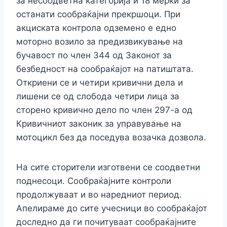
за несоодветна категорија и 18 мерки за
останати сообраќајни прекршоци. При
акциската контрола одземено е едно
моторно возило за предизвикување на
бучавост по член 344 од Законот за
безбедност на сообраќајот на патиштата.
Откриени се и четири кривични дела и
лишени се од слобода четири лица за
сторено кривично дело по член 297-а од
Кривичниот законик за управување на
мотоцикл без да поседува возачка дозвола.
На сите сторители изготвени се соодветни
поднесоци. Сообраќајните контроли
продолжуваат и во наредниот период.
Апелираме до сите учесници во сообраќајот
доследно да ги почитуваат сообраќајните