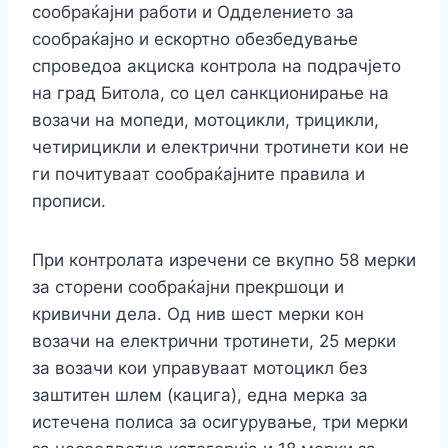
сообраќајни работи и Одделението за
сообраќајно и ескортно обезбедување
спроведоа акциска контрола на подрачјето
на град Битола, со цел санкционирање на
возачи на мопеди, мотоцикли, трицикли,
четирицикли и електрични тротинети кои не
ги почитуваат сообраќајните правила и
прописи.
При контролата изречени се вкупно 58 мерки
за сторени сообраќајни прекршоци и
кривични дела. Од нив шест мерки кон
возачи на електрични тротинети, 25 мерки
за возачи кои управуваат мотоцикл без
заштитен шлем (кацига), една мерка за
истечена полиса за осигурување, три мерки