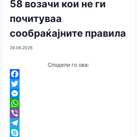
58 возачи кои не ги
почитуваа
сообраќајните правила
29.06.2026
Сподели го ова:
F
a
T
c
w
M
e
i
e
W
b
t
s
h
V
o
t
s
a
i
T