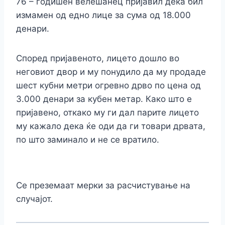
76 – годишен велешанец пријавил дека бил
измамен од едно лице за сума од 18.000
денари.
Според пријавеното, лицето дошло во
неговиот двор и му понудило да му продаде
шест кубни метри огревно дрво по цена од
3.000 денари за кубен метар. Како што е
пријавено, откако му ги дал парите лицето
му кажало дека ќе оди да ги товари дрвата,
по што заминало и не се вратило.
Се преземаат мерки за расчистување на
случајот.