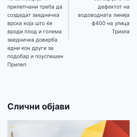
прилепчани треба да
дефектот на
создадат заедничка
водоводната линија
врска која што ќе
ф400 на улица
вроди плод и голема
Тризла
заедничка доверба
едни кон други за
подобар и поуспешен
Прилеп
Слични објави