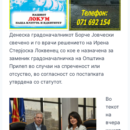
Денеска градоначалникот Борче Јовчески
свечено и го врачи решението на Ирена
Стерјоска Локвенец со кое е назначена за
заменик градоначалничка на Општина
Прилеп во случаи на спреченост или
отсуство, во согласност со постапката
утврдена со статутот.
Во
текот
на
вчера