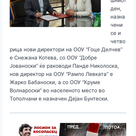
шниот
ден,
назна
чени
се и
четво
рица нови директори на ООУ “Гоце Делчев”
е Снежана Котева, со ООУ “Добре
Јованоски” ќе раководи Панде Николоска,
нов директор на ООУ “Рампо Левката” е
Жарко Бабаноски, а со ООУ “Круме
Волнароски” во населеното место во
Тополчани е назначен Дејан Бунтески.