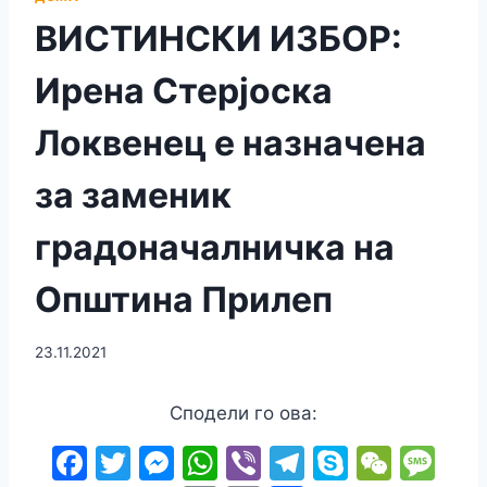
ВИСТИНСКИ ИЗБОР:
Ирена Стерјоска
Локвенец е назначена
за заменик
градоначалничка на
Општина Прилеп
23.11.2021
Сподели го ова:
F
T
M
W
Vi
T
S
W
M