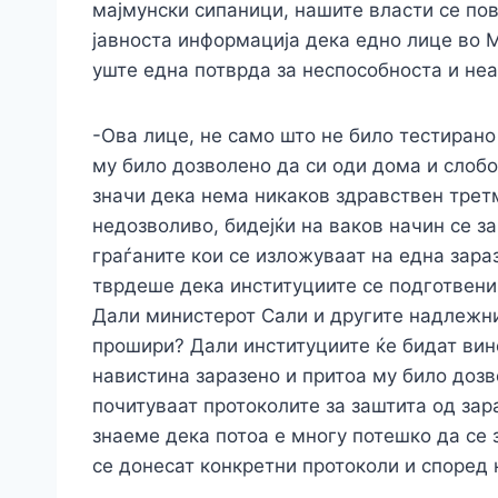
мајмунски сипаници, нашите власти се по
јавноста информација дека едно лице во М
уште една потврда за неспособноста и не
-Ова лице, не само што не било тестирано 
му било дозволено да си оди дома и слобо
значи дека нема никаков здравствен третм
недозволиво, бидејќи на ваков начин се з
граѓаните кои се изложуваат на една зара
тврдеше дека институциите се подготвени,
Дали министерот Сали и другите надлежни 
прошири? Дали институциите ќе бидат вин
навистина заразено и притоа му било дозв
почитуваат протоколите за заштита од зар
знаеме дека потоа е многу потешко да се 
се донесат конкретни протоколи и според 