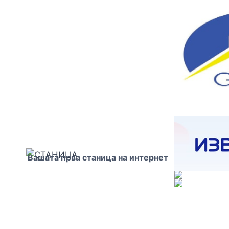
Skip
to
content
Вашата прва станица на интернет