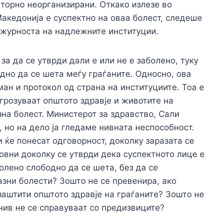
вторно неорганизирани. Откако излезе во
акедонија е суспектно на оваа болест, следеше
ажурноста на надлежните институции.
за да се утврди дали е или не е заболено, туку
дно да се шета меѓу граѓаните. Односно, ова
ан и протокол од страна на институциите. Тоа е
агрозуваат општото здравје и животите на
зна болест. Министерот за здравство, Сали
 но на дело ја гледаме нивната неспособност.
ќе понесат одговорност, доколку заразата се
овни доколку се утврди дека суспектното лице е
олено слободно да се шета, без да се
азни болести? Зошто не се превенира, ако
заштити општото здравје на граѓаните? Зошто не
нив не се справуваат со предизвиците?