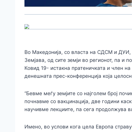
Во Македонија, со власта на СДСМ и ДУИ, 
Земјава, од сите земји во регионот, па и 
Ковид 19- истакна пратеничката и член н
денешната прес-конференција која целосно
“Бевме меѓу земјите со најголем број поч
почнавме со вакцинација, две години каска
научивме лекциите, па сега продолжува вл
Имено, во услови кога цела Европа страву