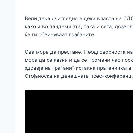
Вели дека очигледно е дека власта на СД
како и во пандемијата, така и сега, дозво
ќе ги обвинуваат граѓаните.
Ова мора да престане. Неодговорноста на
мора да се казни и да се промени час поск
здравје на граѓани”-истакна пратеничкат
Стојаноска на денешната прес-конференци