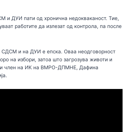
СМ и ДУИ пати од хронична недокваканост. Тие,
луваат работите да излезат од контрола, па после
 СДСМ и на ДУИ е епска. Оваа неодговорност
оро на избори, затоа што загрозува животи и
а и член на ИК на ВМРО-ДПМНЕ, Дафина
ја.