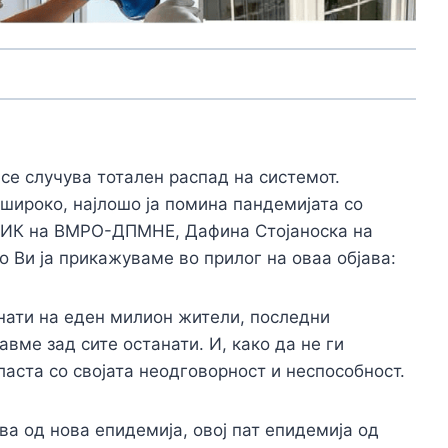
се случува тотален распад на системот.
пошироко, најлошо ја помина пандемијата со
а ИК на ВМРО-ДПМНЕ, Дафина Стојаноска на
 Ви ја прикажуваме во прилог на оваа објава:
инати на еден милион жители, последни
вме зад сите останати. И, како да не ги
аста со својата неодговорност и неспособност.
ва од нова епидемија, овој пат епидемија од