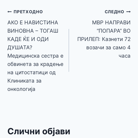
b
e
A
a
e
at
a
y
l
e
o
n
p
m
g
Навигација
Li
ПРЕТХОДНО
СЛЕДНО
o
g
p
e
n
АКО Е НАВИСТИНА
МВР НАПРАВИ
на
k
er
ВИНОВНА – ТОГАШ
“ПОПАРА” ВО
k
напис
КАДЕ ЌЕ И ОДИ
ПРИЛЕП: Казнети 72
ДУШАТА?
возачи за само 4
Медицинска сестра е
часа
обвинета за крадење
на цитостатици од
Клиниката за
онкологија
Слични објави