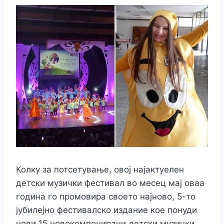
Колку за потсетување, овој најактуелен
детски музички фестивал во месец мај оваа
година го промовира своето најново, 5-то
јубилејно фестивалско издание кое понуди
нови 15 новокомпонирани детски музички