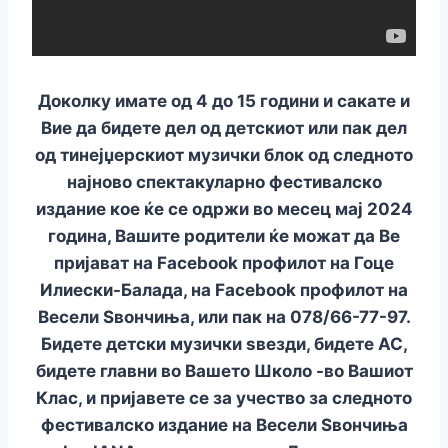
Доколку имате од 4 до 15 години и сакате и
Вие да бидете дел од детскиот или пак дел
од тинејџерскиот музички блок од следното
најново спектакуларно фестивалско
издание кое ќе се одржи во месец мај 2024
година, Вашите родители ќе можат да Ве
пријават на Facebоok профилот на Гоце
Илиески-Балада, на Facebоok профилот на
Весели Ѕвончиња, или пак на 078/66-77-97.
Бидете детски музички ѕвезди, бидете АС,
бидете главни во Вашето Школо -во Вашиот
Клас, и пријавете се за учество за следното
фестивалско издание на Весели Ѕвончиња