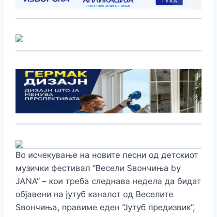
Во исчекување на новите песни од детскиот
музички фестивал “Весели Ѕвончиња by
JANA” – кои треба следнава недела да бидат
објавени на јутуб каналот од Веселите
Ѕвончиња, правиме еден “Јутуб предизвик”,