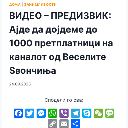
ДОМА
|
ЗАНИМЛИВОСТИ
ВИДЕО – ПРЕДИЗВИК:
Ајде да дојдеме до
1000 претплатници на
каналот од Веселите
Ѕвончиња
24.09.2023
Сподели го ова:
F
T
M
W
Vi
T
S
W
M
a
w
e
h
b
el
k
e
e
C
E
S