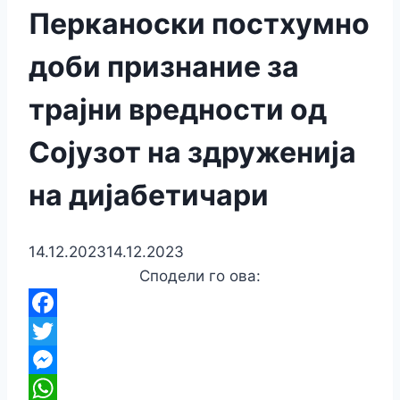
Перканоски постхумно
доби признание за
трајни вредности од
Сојузот на здруженија
на дијабетичари
14.12.2023
14.12.2023
Сподели го ова:
Facebook
Twitter
Messenger