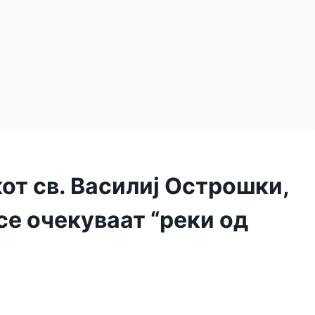
от св. Василиј Острошки,
се очекуваат “реки од