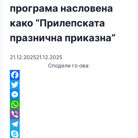
програма насловена
како “Прилепската
празнична приказна”
21.12.2025
21.12.2025
Сподели го ова:
Facebook
Twitter
Messenger
WhatsApp
Viber
Telegram