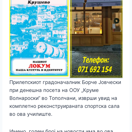
Прилепскиот градоначалник Борче Јовчески
при денешна посета на ООУ „Круме
Волнароски“ во Тополчани, изврши увид на
комплетно реконструираната спортска сала
во ова училиште.
Имено, голем број на новости има во ова