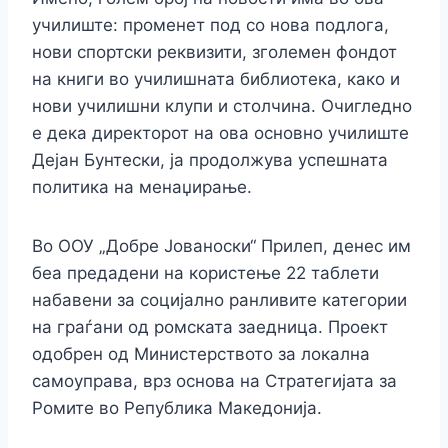
училиште: променет под со нова подлога,
нови спортски реквизити, зголемен фондот
на книги во училишната библиотека, како и
нови училишни клупи и столчина. Очигледно
е дека директорот на ова основно училиште
Дејан Бунтески, ја продолжува успешната
политика на менаџирање.
Во ООУ „Добре Јованоски“ Прилеп, денес им
беа предадени на користење 22 таблети
набавени за социјално ранливите категории
на граѓани од ромската заедница. Проект
одобрен од Министерството за локална
самоуправа, врз основа на Стратегијата за
Ромите во Република Македонија.