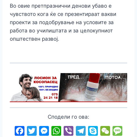
Во овие претпразнични денови убаво е
чувството кога ќе се презентираат вакви
проекти за подобрување на условите за
работа во училиштата и за целокупниот
општествен развој.
Сподели го ова:
F
T
M
W
Vi
T
S
W
M