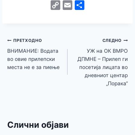
a
w
e
h
b
el
k
e
e
C
E
S
c
itt
s
at
er
e
y
C
s
o
m
h
e
er
s
s
gr
p
h
s
p
ai
ar
b
e
A
a
e
at
a
y
l
e
o
n
p
m
g
Навигација
Li
ПРЕТХОДНО
СЛЕДНО
o
g
p
e
n
ВНИМАНИЕ: Водата
УЖ на ОК ВМРО
на
k
er
во овие прилепски
ДПМНЕ – Прилеп ги
k
напис
места не е за пиење
посетија лицата во
дневниот центар
„Порака“
Слични објави