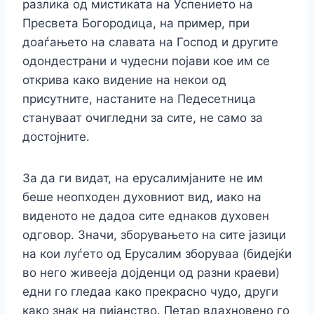
разлика од мистиката на Успението на
Пресвета Богородица, на пример, при
доаѓањето на славата на Господ и другите
одондестрани и чудесни појави кое им се
открива како видение на некои од
присутните, настаните на Педесетница
стануваат очигледни за сите, не само за
достојните.
За да ги видат, на ерусалимјаните не им
беше неопходен духовниот вид, иако на
виденото не дадоа сите еднаков духовен
одговор. Значи, зборувањето на сите јазици
на кои луѓето од Ерусалим зборуваа (бидејќи
во него живееја дојденци од разни краеви)
едни го гледаа како прекрасно чудо, други
како знак на пијанство. Петар вдахновено го