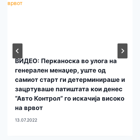
ВИДЕО: Перканоска во улога на
генерален менаџер, уште од
самиот старт ги детерминираше и
зацртуваше патиштата кои денес
“Авто Контрол” го искачија високо
на врвот
13.07.2022