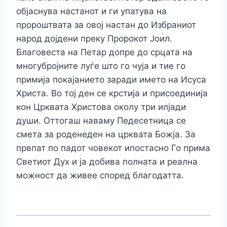
објаснува настанот и ги упатува на
пророштвата за овој настан до Избраниот
народ дојдени преку Пророкот Јоил.
Благовеста на Петар допре до срцата на
многубројните луѓе што го чуја и тие го
примија покајанието заради името на Исуса
Христа. Во тој ден се крстија и присоединија
кон Црквата Христова околу три илјади
души. Оттогаш наваму Педесетница се
смета за роденеден на црквата Божја. За
првпат по падот човекот ипостасно Го прима
Светиот Дух и ја добива полната и реална
можност да живее според благодатта.