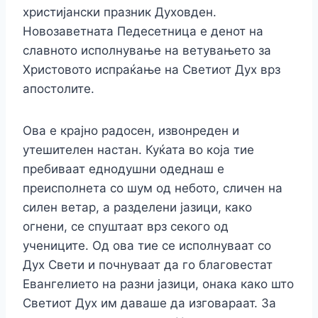
христијански празник Духовден.
Новозаветната Педесетница е денот на
славното исполнување на ветувањето за
Христовото испраќање на Светиот Дух врз
апостолите.
Ова е крајно радосен, извонреден и
утешителен настан. Куќата во која тие
пребиваат еднодушни одеднаш е
преисполнета со шум од небото, сличен на
силен ветар, а разделени јазици, како
огнени, се спуштаат врз секого од
учениците. Од ова тие се исполнуваат со
Дух Свети и почнуваат да го благовестат
Евангелието на разни јазици, онака како што
Светиот Дух им даваше да изговараат. За