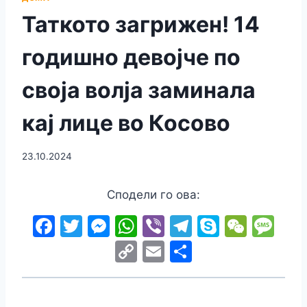
Таткото загрижен! 14
годишно девојче по
своја волја заминала
кај лице во Косово
23.10.2024
Сподели го ова:
F
T
M
W
Vi
T
S
W
M
a
w
e
h
b
el
k
e
e
C
E
S
c
itt
s
at
er
e
y
C
s
o
m
h
e
er
s
s
gr
p
h
s
p
ai
ar