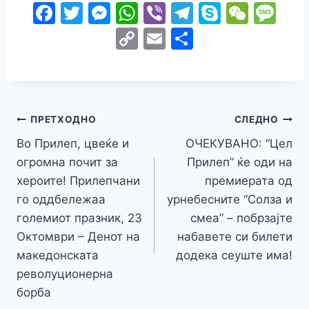
F
T
M
W
Vi
T
S
W
M
a
w
e
h
b
el
k
e
e
C
E
S
c
itt
s
at
er
e
y
C
s
o
m
h
e
er
s
s
gr
p
h
s
p
ai
ar
b
e
A
a
e
at
a
y
l
e
o
n
p
m
g
Навигација
Li
ПРЕТХОДНО
СЛЕДНО
o
g
p
e
n
Во Прилеп, цвеќе и
ОЧЕКУВАНО: “Цел
на
k
er
огромна почит за
Прилеп” ќе оди на
k
напис
хероите! Прилепчани
премиерата од
го оддбележаа
урнебесните “Солза и
големиот празник, 23
смеа” – побрзајте
Октомври – Денот на
набавете си билети
македонската
додека сеуште има!
револуционерна
борба