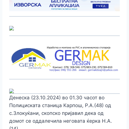
Денеска (23.10.2024) во 01.30 часот во
Полициската станица Карпош, Р.А.(48) од
с.Злокуќани, скопско пријавил дека од
домот се оддалечила неговата ќерка Н.А.
(14).