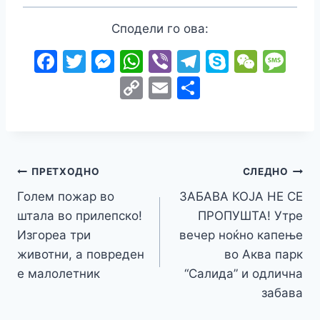
Сподели го ова:
F
T
M
W
Vi
T
S
W
M
a
w
e
h
b
el
k
e
e
C
E
S
c
itt
s
at
er
e
y
C
s
o
m
h
e
er
s
s
gr
p
h
s
p
ai
ar
b
e
A
a
e
at
a
y
l
e
o
n
p
m
g
Навигација
Li
ПРЕТХОДНО
СЛЕДНО
o
g
p
e
n
Голем пожар во
ЗАБАВА КОЈА НЕ СЕ
на
k
er
штала во прилепско!
ПРОПУШТА! Утре
k
напис
Изгореа три
вечер ноќно капење
животни, а повреден
во Аква парк
е малолетник
“Салида” и одлична
забава