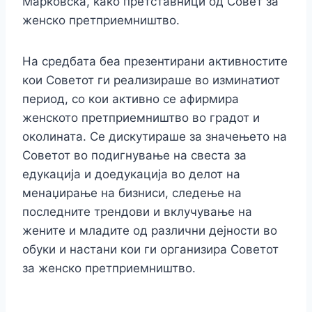
Марковска, како претставници од Совет за
женско претприемништво.
На средбата беа презентирани активностите
кои Советот ги реализираше во изминатиот
период, со кои активно се афирмира
женското претприемништво во градот и
околината. Се дискутираше за значењето на
Советот во подигнување на свеста за
едукација и доедукација во делот на
менаџирање на бизниси, следење на
последните трендови и вклучување на
жените и младите од различни дејности во
обуки и настани кои ги организира Советот
за женско претприемништво.