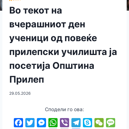
Во текот на
вчерашниот ден
ученици од повеќе
прилепски училишта ја
посетија Општина
Прилеп
29.05.2026
Сподели го ова:
F
T
M
W
Vi
T
S
W
M