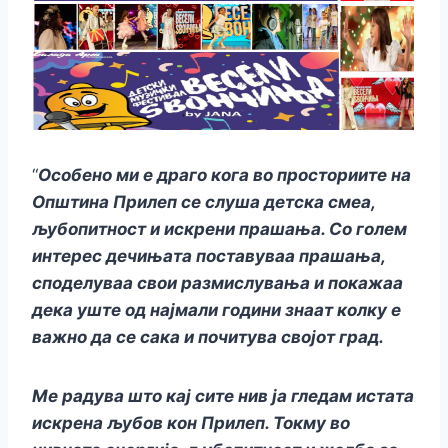
“
Особено ми е драго кога во просториите на
Општина Прилеп се слуша детска смеа,
љубопитност и искрени прашања. Со голем
интерес дечињата поставуваа прашања,
споделуваа свои размислувања и покажаа
дека уште од најмали години знаат колку е
важно да се сака и почитува својот град.
Ме радува што кај сите нив ја гледам истата
искрена љубов кон Прилеп. Токму во