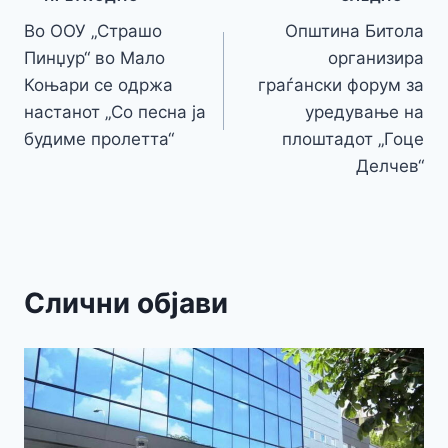
o
n
p
m
g
Навигација
Li
o
g
p
e
n
Во ООУ „Страшо
Општина Битола
на
k
er
Пинџур“ во Мало
организира
k
напис
Коњари се одржа
граѓански форум за
настанот „Со песна ја
уредување на
будиме пролетта“
плоштадот „Гоце
Делчев“
Слични објави