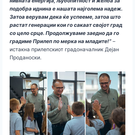
нивната енергија, љубопитност и желба за
подобра иднина е нашата најголема надеж.
Затоа верувам дека ќе успееме, затоа што
растат генерации кои го сакаат својот град
со цело срце. Продолжуваме заедно да го
градиме Прилеп по мерка на младите!”
–
истакна прилепскиот градоначалник Дејан
Проданоски.