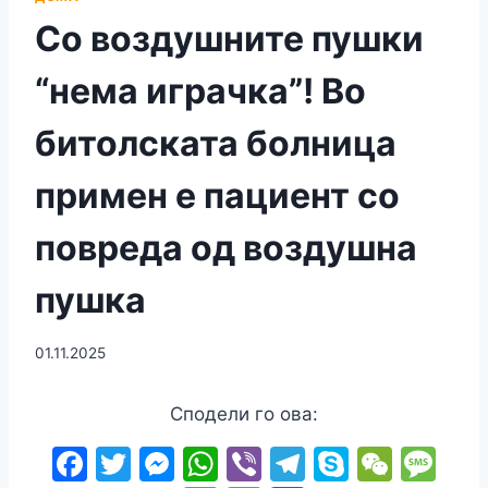
Со воздушните пушки
“нема играчка”! Во
битолската болница
примен е пациент со
повреда од воздушна
пушка
01.11.2025
Сподели го ова:
F
T
M
W
Vi
T
S
W
M