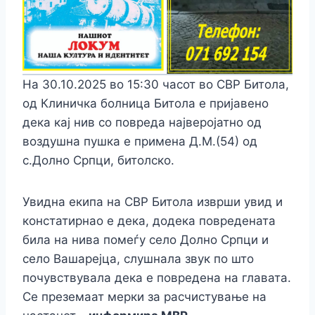
На 30.10.2025 во 15:30 часот во СВР Битола,
од Клиничка болница Битола е пријавено
дека кај нив со повреда најверојатно од
воздушна пушка е примена Д.М.(54) од
с.Долно Српци, битолско.
Увидна екипа на СВР Битола изврши увид и
констатирнао е дека, додека повредената
била на нива помеѓу село Долно Српци и
село Вашарејца, слушнала звук по што
почувствувала дека е повредена на главата.
Се преземаат мерки за расчистување на