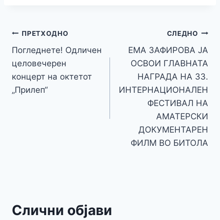
e
er
s
s
gr
p
h
s
p
ai
ar
b
e
A
a
e
at
a
y
l
e
o
n
p
m
g
Навигација
Li
ПРЕТХОДНО
СЛЕДНО
o
g
p
e
n
Погледнете! Одличен
ЕМА ЗАФИРОВА ЈА
на
k
er
целовечерен
ОСВОИ ГЛАВНАТА
k
напис
концерт на октетот
НАГРАДА НА 33.
„Прилеп“
ИНТЕРНАЦИОНАЛЕН
ФЕСТИВАЛ НА
АМАТЕРСКИ
ДОКУМЕНТАРЕН
ФИЛМ ВО БИТОЛА
Слични објави