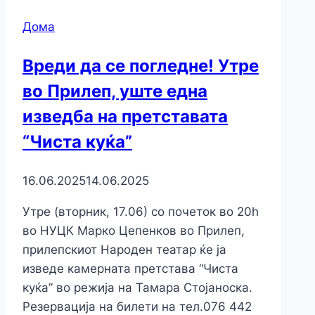
Дома
Вреди да се погледне! Утре
во Прилеп, уште една
изведба на претставата
“Чиста куќа”
16.06.2025
14.06.2025
Утре (вторник, 17.06) со почеток во 20h
во НУЦК Марко Цепенков во Прилеп,
прилепскиот Народен театар ќе ја
изведе камерната претстава “Чиста
куќа” во режија на Тамара Стојаноска.
Резервација на билети на тел.076 442