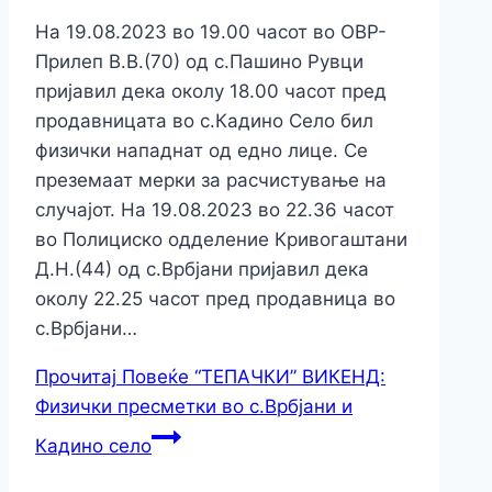
На 19.08.2023 во 19.00 часот во ОВР-
Прилеп В.В.(70) од с.Пашино Рувци
пријавил дека околу 18.00 часот пред
продавницата во с.Кадино Село бил
физички нападнат од едно лице. Се
преземаат мерки за расчистување на
случајот. На 19.08.2023 во 22.36 часот
во Полициско одделение Кривогаштани
Д.Н.(44) од с.Врбјани пријавил дека
околу 22.25 часот пред продавница во
с.Врбјани…
Прочитај Повеќе
“ТЕПАЧКИ” ВИКЕНД:
Физички пресметки во с.Врбјани и
Кадино село