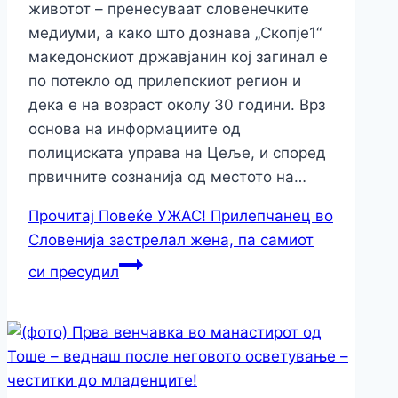
животот – пренесуваат словенечките
медиуми, а како што дознава „Скопје1“
македонскиот државјанин кој загинал е
по потекло од прилепскиот регион и
дека е на возраст околу 30 години. Врз
основа на информациите од
полициската управа на Цеље, и според
првичните сознанија од местото на…
Прочитај Повеќе
УЖАС! Прилепчанец во
Словенија застрелал жена, па самиот
си пресудил