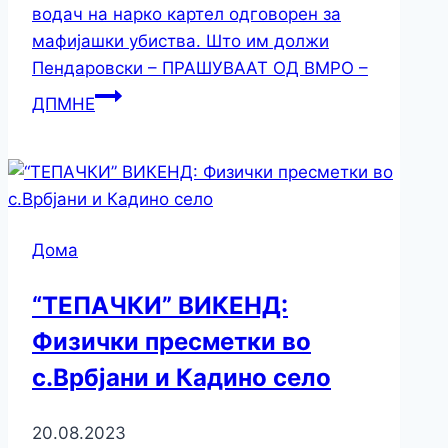
водач на нарко картел одговорен за
мафијашки убиства. Што им должи
Пендаровски – ПРАШУВААТ ОД ВМРО –
ДПМНЕ
Дома
“ТЕПАЧКИ” ВИКЕНД:
Физички пресметки во
с.Врбјани и Кадино село
20.08.2023