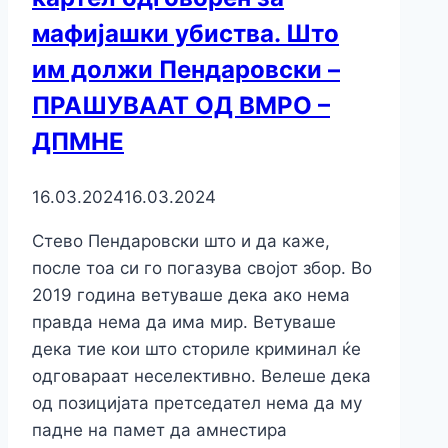
мафијашки убиства. Што
им должи Пендаровски –
ПРАШУВААТ ОД ВМРО –
ДПМНЕ
16.03.2024
16.03.2024
Стево Пендаровски што и да каже,
после тоа си го погазува својот збор. Во
2019 година ветуваше дека ако нема
правда нема да има мир. Ветуваше
дека тие кои што сториле криминал ќе
одговараат неселективно. Велеше дека
од позицијата претседател нема да му
падне на памет да амнестира