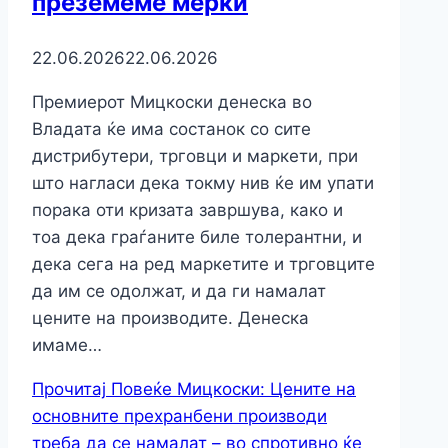
преземеме мерки
22.06.2026
22.06.2026
Премиерот Мицкоски денеска во
Владата ќе има состанок со сите
дистрибутери, трговци и маркети, при
што нагласи дека токму нив ќе им упати
порака оти кризата завршува, како и
тоа дека граѓаните биле толерантни, и
дека сега на ред маркетите и трговците
да им се одолжат, и да ги намалат
цените на производите. Денеска
имаме…
Прочитај Повеќе
Мицкоски: Цените на
основните прехранбени производи
треба да се намалат – во спротивно ќе