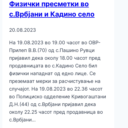
Физички пресметки во
с.Врбјани и Кадино село
20.08.2023
На 19.08.2023 во 19.00 часот во ОВР-
Прилеп В.В.(70) од с.Пашино Рувци
пријавил дека околу 18.00 часот пред
продавницата во с.Кадино Село бил
физички нападнат од едно лице. Се
преземаат мерки за расчистување на
случајот. На 19.08.2023 во 22.36 часот
во Полициско одделение Кривогаштани
Д.Н.(44) од с.Врбјани пријавил дека
околу 22.25 часот пред продавница во
с.Врбјани…