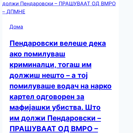
Дома
Пендаровски велеше дека
ако помилуваш
криминалци, тогаш им
должиш нешто – а тој
помилуваше водач на нарко
картел одговорен за
мафијашки убиства. Што
им должи Пендаровски –
ПРАШУВААТ ОД ВМРО –