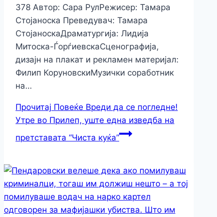
378 Автор: Сара РулРежисер: Тамара
Стојаноска Превeдувач: Тамара
СтојаноскаДраматургија: Лидија
Митоска-ЃорѓиевскаСценографија,
дизајн на плакат и рекламен материјал:
Филип КоруновскиМузички соработник
на…
Прочитај Повеќе
Вреди да се погледне!
Утре во Прилеп, уште една изведба на
претставата “Чиста куќа”