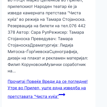
прилепскиот Народен театар ќе ја
изведе камерната претстава “Чиста
куќа” во режија на Тамара Стојаноска.
Резервација на билети на тел.076 442
378 Автор: Сара РулРежисер: Тамара
Стојаноска Превeдувач: Тамара
СтојаноскаДраматургија: Лидија
Митоска-ЃорѓиевскаСценографија,
дизајн на плакат и рекламен материјал:
Филип КоруновскиМузички соработник
на…
Прочитај Повеќе
Вреди да се погледне!
Утре во Прилеп, уште една изведба на
претставата “Чиста куќа”