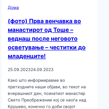
Дома
(фото) Прва венчавка во
манастирот од Тоше –
веднаш после неговото
осветување – честитки до
младенците!
25.09.2023
24.09.2023
Како што информиравме во
претходните наши објави, во текот на
вчерашниот ден, познатиот манастир
Свето Преображение кој се наоѓа над
Крушево, конечно го доби својот