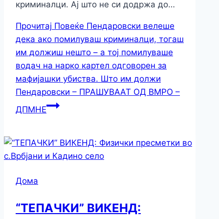
криминалци. Ај што не си додржа до…
Прочитај Повеќе
Пендаровски велеше
дека ако помилуваш криминалци, тогаш
им должиш нешто – а тој помилуваше
водач на нарко картел одговорен за
мафијашки убиства. Што им должи
Пендаровски – ПРАШУВААТ ОД ВМРО –
ДПМНЕ
Дома
“ТЕПАЧКИ” ВИКЕНД: