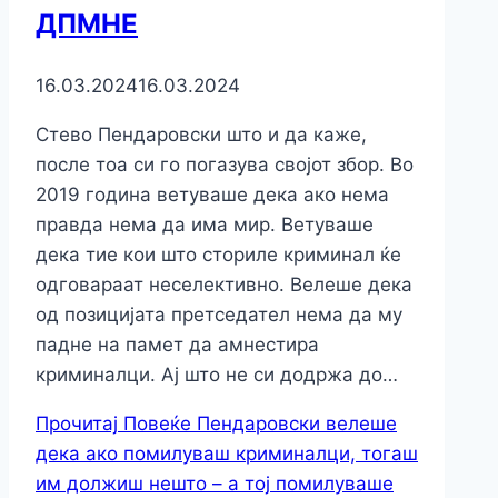
ДПМНЕ
16.03.2024
16.03.2024
Стево Пендаровски што и да каже,
после тоа си го погазува својот збор. Во
2019 година ветуваше дека ако нема
правда нема да има мир. Ветуваше
дека тие кои што сториле криминал ќе
одговараат неселективно. Велеше дека
од позицијата претседател нема да му
падне на памет да амнестира
криминалци. Ај што не си додржа до…
Прочитај Повеќе
Пендаровски велеше
дека ако помилуваш криминалци, тогаш
им должиш нешто – а тој помилуваше