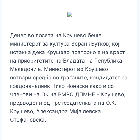
Денес во посета на Крушево беше
министерот за култура Зоран Љутков, кој
истакна дека Крушево повторно е на врвот
на приоритетите на Владата на Република
Македонија. Министерот во Крушево
оствари средба со граѓаните, кандидатот за
градоначалник Нико Чонески како и со
членови на ОК на ВМРО ДПМНЕ – Крушево,
предводени од претседателката на О.К.-
Крушево, Александра Мијајлевска
Стефановска.