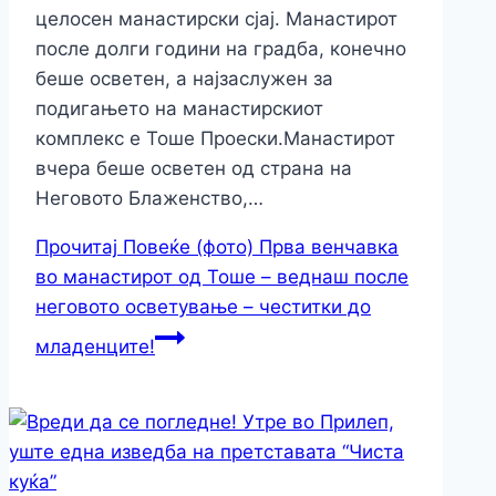
целосен манастирски сјај. Манастирот
после долги години на градба, конечно
беше осветен, а најзаслужен за
подигањето на манастирскиот
комплекс е Тоше Проески.Манастирот
вчера беше осветен од страна на
Неговото Блаженство,…
Прочитај Повеќе
(фото) Прва венчавка
во манастирот од Тоше – веднаш после
неговото осветување – честитки до
младенците!