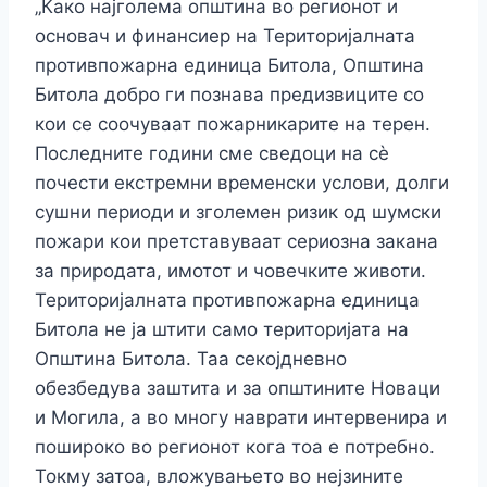
„Како најголема општина во регионот и
основач и финансиер на Територијалната
противпожарна единица Битола, Општина
Битола добро ги познава предизвиците со
кои се соочуваат пожарникарите на терен.
Последните години сме сведоци на сè
почести екстремни временски услови, долги
сушни периоди и зголемен ризик од шумски
пожари кои претставуваат сериозна закана
за природата, имотот и човечките животи.
Територијалната противпожарна единица
Битола не ја штити само територијата на
Општина Битола. Таа секојдневно
обезбедува заштита и за општините Новаци
и Могила, а во многу наврати интервенира и
пошироко во регионот кога тоа е потребно.
Токму затоа, вложувањето во нејзините