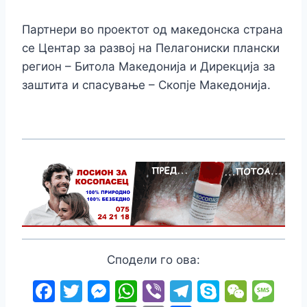
Партнери во проектот од македонска страна
се Центар за развој на Пелагониски плански
регион – Битола Македонија и Дирекција за
заштита и спасување – Скопје Македонија.
Сподели го ова:
F
T
M
W
Vi
T
S
W
M