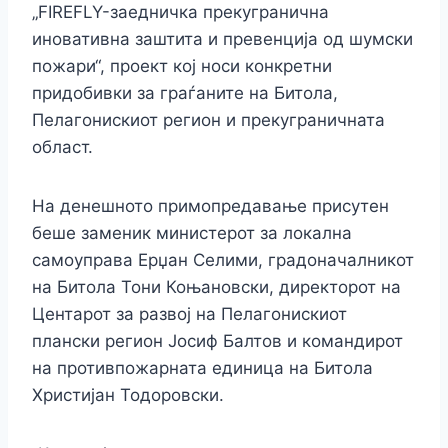
„FIREFLY-заедничка прекугранична
иновативна заштита и превенција од шумски
пожари“, проект кој носи конкретни
придобивки за граѓаните на Битола,
Пелагонискиот регион и прекуграничната
област.
На денешното примопредавање присутен
беше заменик министерот за локална
самоуправа Ерџан Селими, градоначалникот
на Битола Тони Коњановски, директорот на
Центарот за развој на Пелагонискиот
плански регион Јосиф Балтов и командирот
на противпожарната единица на Битола
Христијан Тодоровски.