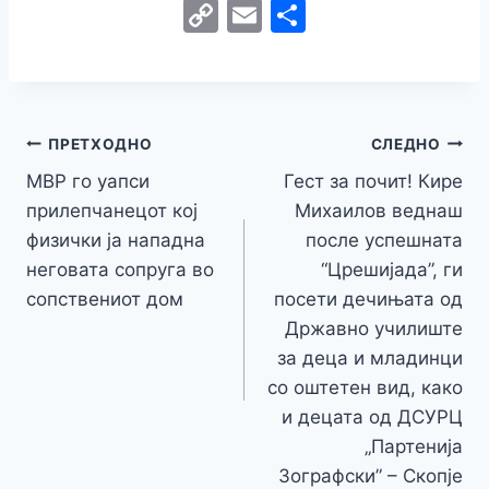
a
w
e
h
b
el
k
e
e
C
E
S
c
itt
s
at
er
e
y
C
s
o
m
h
e
er
s
s
gr
p
h
s
p
ai
ar
b
e
A
a
e
at
a
y
l
e
o
n
p
m
g
Навигација
Li
ПРЕТХОДНО
СЛЕДНО
o
g
p
e
n
МВР го уапси
Гест за почит! Кире
на
k
er
прилепчанецот кој
Михаилов веднаш
k
напис
физички ја нападна
после успешната
неговата сопруга во
“Црешијада”, ги
сопствениот дом
посети дечињата од
Државно училиште
за деца и младинци
со оштетен вид, како
и децата од ДСУРЦ
„Партенија
Зографски” – Скопје