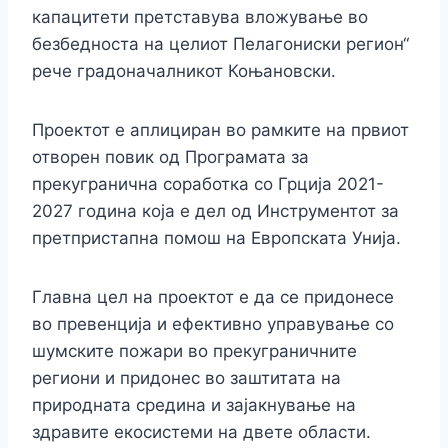
капацитети претставува вложување во
безбедноста на целиот Пелагониски регион“
рече градоначалникот Коњановски.
Проектот е аплициран во рамките на првиот
отворен повик од Програмата за
прекугранична соработка со Грција 2021-
2027 година која е дел од Инструментот за
претпристaпна помош на Европската Унија.
Главна цел на проектот е да се придонесе
во превенција и ефективно управување со
шумските пожари во прекуграничните
региони и придонес во заштитата на
природната средина и зајакнување на
здравите екосистеми на двете области.