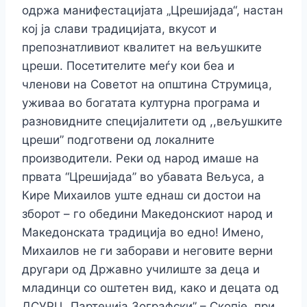
одржа манифестацијата „Црешијада“, настан
кој ја слави традицијата, вкусот и
препознатливиот квалитет на вељушките
цреши. Посетителите меѓу кои беа и
членови на Советот на општина Струмица,
уживаа во богатата културна програма и
разновидните специјалитети од ,,вељушките
цреши” подготвени од локалните
производители. Реки од народ имаше на
првата “Црешијада” во убавата Вељуса, а
Кире Михаилов уште еднаш си достои на
зборот – го обедини Македонскиот народ и
Македонската традиција во едно! Имено,
Михаилов не ги заборави и неговите верни
другари од Државно училиште за деца и
младинци со оштетен вид, како и децата од
ДСУРЦ „Партенија Зографски” – Скопје, при