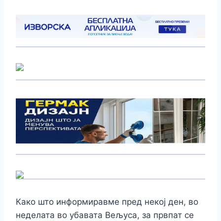
Како што информиравме пред некој ден, во
неделата во убавата Вељуса, за првпат се