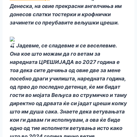
Денеска, на овие прекрасни ангелчиња им
донесов слатки тостерки и крофнички
зачинети со преубавите вељушки цреши.
Јадевме, се сладевме и се веселевме.
Она кое што можам да го ветам за
наредната ЦРЕШИЈАДА во 2027 година е
тоа дека сите дечиња од овие две за мене
посебно драги училишта, наредната година,
од прво до последно детенце, ќе ми бидат
гости во мојата Вељуса во струмичко и таму
директно од дрвата ќе си јадат цреши колку
што им душа сака. Знаете дека ветувањата
кои ги давам ги исполнувам, а ова ќе биде
едно од тие исполнети ветувања исто како
што во 2024 година лично ветив