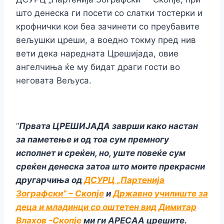
што денеска ги посети со слатки тостерки и
крофнички кои беа зачинети со преубавите
вељушки цреши, а воедно токму пред нив
вети дека наредната Црешијада, овие
ангелчиња ќе му бидат драги гости во
неговата Вељуса.
“
Првата ЦРЕШИЈАДА заврши како настан
за паметење и од тоа сум премногу
исполнет и среќен, но, уште повеќе сум
среќен денеска затоа што моите прекрасни
другарчиња од
ДСУРЦ „Партенија
Зографски” – Скопје
и
Државно училиште за
деца и младинци со оштетен вид Димитар
Влахов -Скопје
ми ги АРЕСАА црешите.