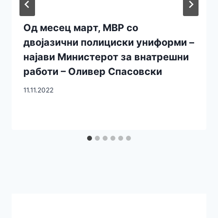
Од месец март, МВР со
двојазични полициски униформи –
најави Министерот за внатрешни
работи – Оливер Спасовски
11.11.2022