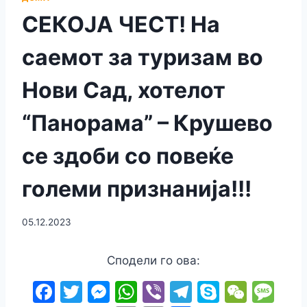
СЕКОЈА ЧЕСТ! На
саемот за туризам во
Нови Сад, хотелот
“Панорама” – Крушево
се здоби со повеќе
големи признанија!!!
05.12.2023
Сподели го ова:
F
T
M
W
Vi
T
S
W
M