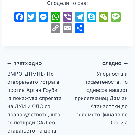
Сподели го ова:
F
T
M
W
Vi
T
S
W
M
a
w
e
h
b
el
k
e
e
C
E
S
c
itt
s
at
er
e
y
C
s
o
m
h
e
er
s
s
gr
p
h
s
p
ai
ar
b
e
A
a
e
at
a
y
l
e
o
n
p
m
g
Навигација
Li
ПРЕТХОДНО
СЛЕДНО
o
g
p
e
n
ВМРО-ДПМНЕ: Не
Упорноста и
на
k
er
отворањето истрага
посветеноста, го
k
напис
против Артан Груби
однесоа нашиот
ја покажува спрегата
прилепчанец Дамјан
на ДУИ и СДС со
Атанасоски до
правосудството, што
големото финале во
го потврди САД со
Србија
ставањето на црна