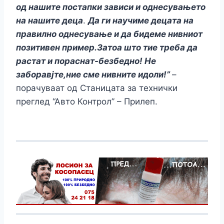
од нашите постапки зависи и однесувањето
на нашите деца
.
Да ги научиме децата на
правилно однесување и да бидеме нивниот
позитивен пример.Затоа што тие треба да
растат и пораснат-безбедно! Не
заборавјте,ние сме нивните идоли!”
–
порачуваат од Станицата за технички
преглед “Авто Контрол” – Прилеп.