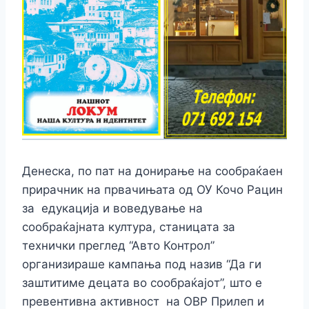
Денеска, по пат на донирање на сообраќаен
прирачник на првачињата од ОУ Кочо Рацин
за едукација и воведување на
сообраќајната култура, станицата за
технички преглед “Авто Контрол”
организираше кампања под назив “Да ги
заштитиме децата во сообрaќајoт”, што е
превентивна активност на ОВР Прилеп и