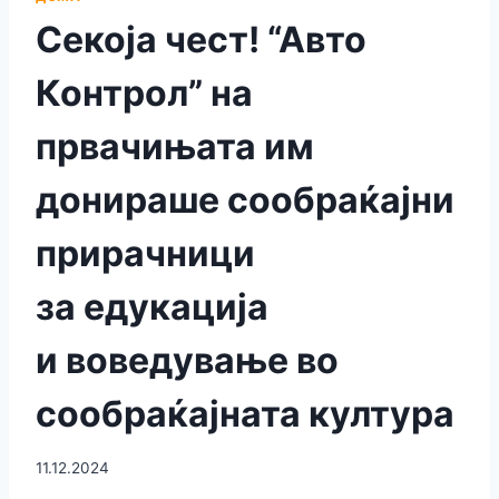
Секоја чест! “Авто
Контрол” на
првачињата им
донираше сообраќајни
прирачници
за едукациja
и воведување во
сообраќајната култура
11.12.2024