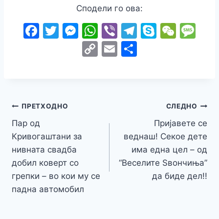
Сподели го ова:
F
T
M
W
Vi
T
S
W
M
a
w
e
h
b
el
k
e
e
C
E
S
c
itt
s
at
er
e
y
C
s
o
m
h
e
er
s
s
gr
p
h
s
p
ai
ar
b
e
A
a
e
at
a
y
l
e
o
n
p
m
g
Навигација
Li
ПРЕТХОДНО
СЛЕДНО
o
g
p
e
n
Пар од
Пријавете се
на
k
er
Кривогаштани за
веднаш! Секое дете
k
напис
нивната свадба
има една цел – од
добил коверт со
“Веселите Ѕвончиња”
грепки – во кои му се
да биде дел!!
падна автомобил