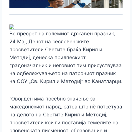
Во пресрет на големиот државен празник,
24 Мај, Денот на сесловенските
просветители Светите браќа Кирил и
Методиј, денеска прилпескиот
градоначалник и неговиот тим присуствуваа
на одбележувањето на патрониот празник
на ООУ „Св. Кирил и Методиј“ во Канатларци.
“Овој ден има посебно значење за
македонскиот народ, затоа што нѐ потсетува
на делото на Светите Кирил и Методиј,
просветители кои ги поставија темелите на
словенската писменост, образование и