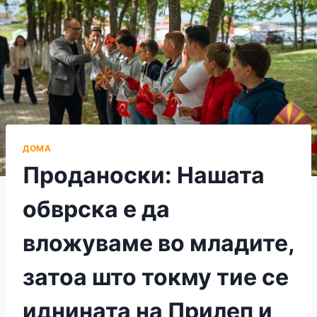
ДОМА
Проданоски: Нашата
обврска е да
вложуваме во младите,
затоа што токму тие се
иднината на Прилеп и