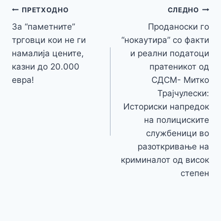
o
n
p
m
g
Навигација
Li
ПРЕТХОДНО
СЛЕДНО
o
g
p
e
n
За “паметните”
Проданоски го
на
k
er
трговци кои не ги
“нокаутира” со факти
k
напис
намалија цените,
и реални податоци
казни до 20.000
пратеникот од
евра!
СДСМ- Митко
Трајчулески:
Историски напредок
на полициските
службеници во
разоткривање на
криминалот од висок
степен