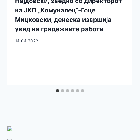
Најдовски, заедно со директорот
на ЈКП „Комуналец“-Гоце
Мицковски, денеска извршија
увид на градежните работи
14.04.2022