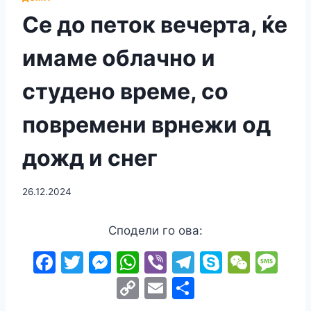
Се до петок вечерта, ќе
имаме облачно и
студено време, со
повремени врнежи од
дожд и снег
26.12.2024
Сподели го ова:
F
T
M
W
Vi
T
S
W
M
a
w
e
h
b
el
k
e
e
C
E
S
c
itt
s
at
er
e
y
C
s
o
m
h