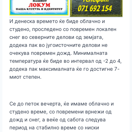
И денеска времето ќе биде облачно и
студено, проследено со повремен локален
снег во северните делови од земјата,
додека пак во југоисточните делови не
очекува повремен дожд. Минималната
температура ќе биде во интервал од -2 до 4,
додека пак максималната ќе го достигне 7-
миот степен.
Се до петок вечерта, ќе имаме облачно и
студено време, со повремени врнежи од
дожд и снег, а веќе од сабота следува
период на стабилно време со ниски