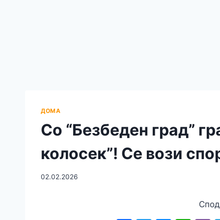
ДОМА
Со “Безбеден град” гр
колосек”! Се вози сп
02.02.2026
Спод