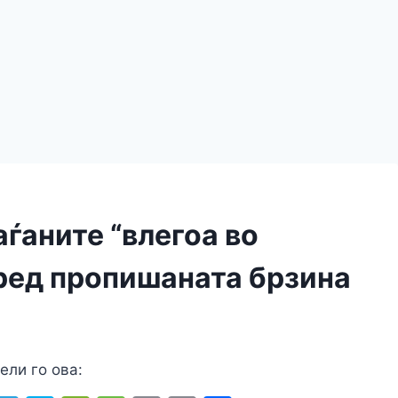
аѓаните “влегоа во
оред пропишаната брзина
ели го ова: